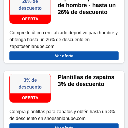
26% de
de hombre - hasta un
descuento
26% de descuento
OFERTA
Compre lo último en calzado deportivo para hombre y
obtenga hasta un 26% de descuento en
zapatosenlanube.com
Ver oferta
Plantillas de zapatos
3% de
3% de descuento
descuento
OFERTA
Compra plantillas para zapatos y obtén hasta un 3%
de descuento en shoesenlanube.com
Ver oferta