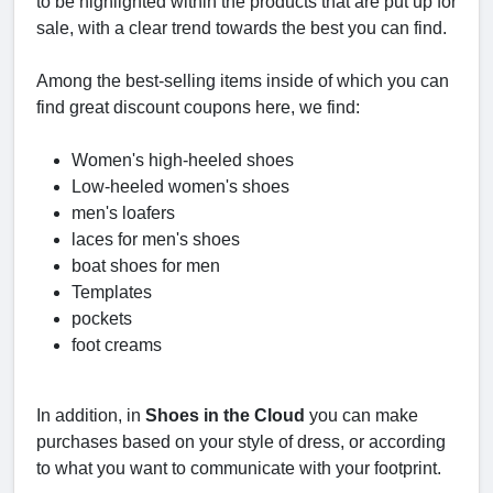
to be highlighted within the products that are put up for
sale, with a clear trend towards the best you can find.
Among the best-selling items inside of which you can
find great discount coupons here, we find:
Women's high-heeled shoes
Low-heeled women's shoes
men's loafers
laces for men's shoes
boat shoes for men
Templates
pockets
foot creams
In addition, in
Shoes in the Cloud
you can make
purchases based on your style of dress, or according
to what you want to communicate with your footprint.