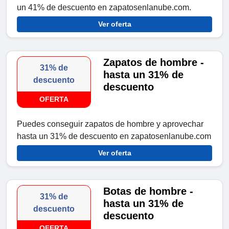
un 41% de descuento en zapatosenlanube.com.
Ver oferta
Zapatos de hombre -
31% de
hasta un 31% de
descuento
descuento
OFERTA
Puedes conseguir zapatos de hombre y aprovechar
hasta un 31% de descuento en zapatosenlanube.com
Ver oferta
Botas de hombre -
31% de
hasta un 31% de
descuento
descuento
OFERTA