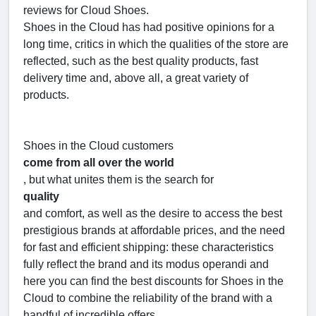
reviews for Cloud Shoes.
Shoes in the Cloud has had positive opinions for a
long time, critics in which the qualities of the store are
reflected, such as the best quality products, fast
delivery time and, above all, a great variety of
products.
Shoes in the Cloud customers
come from all over the world
, but what unites them is the search for
quality
and comfort, as well as the desire to access the best
prestigious brands at affordable prices, and the need
for fast and efficient shipping: these characteristics
fully reflect the brand and its modus operandi and
here you can find the best discounts for Shoes in the
Cloud to combine the reliability of the brand with a
handful of incredible offers.