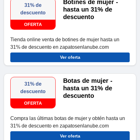
Botines de mujer -
31% de
hasta un 31% de
descuento
descuento
OFERTA
Tienda online venta de botines de mujer hasta un
31% de descuento en zapatosenlanube.com
Ver oferta
Botas de mujer -
31% de
hasta un 31% de
descuento
descuento
OFERTA
Compra las últimas botas de mujer y obtén hasta un
31% de descuento en zapatosenlanube.com
Ver oferta