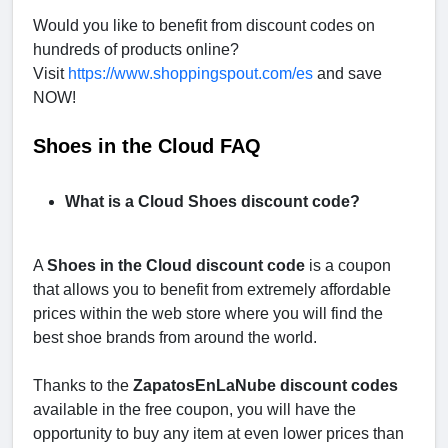
Would you like to benefit from discount codes on
hundreds of products online?
Visit
https://www.shoppingspout.com/es
and save
NOW!
Shoes in the Cloud FAQ
What is a Cloud Shoes discount code?
A
Shoes in the Cloud discount code
is a coupon
that allows you to benefit from extremely affordable
prices within the web store where you will find the
best shoe brands from around the world.
Thanks to the
ZapatosEnLaNube discount codes
available in the free coupon, you will have the
opportunity to buy any item at even lower prices than