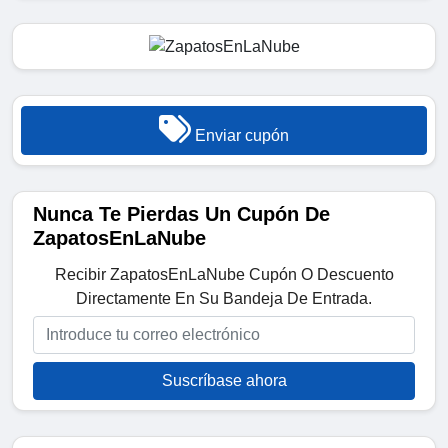
Enviar cupón
Nunca Te Pierdas Un Cupón De
ZapatosEnLaNube
Recibir ZapatosEnLaNube Cupón O Descuento
Directamente En Su Bandeja De Entrada.
Suscríbase ahora