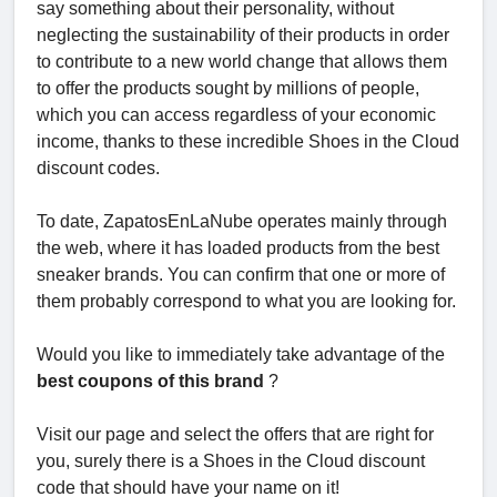
say something about their personality, without
neglecting the sustainability of their products in order
to contribute to a new world change that allows them
to offer the products sought by millions of people,
which you can access regardless of your economic
income, thanks to these incredible Shoes in the Cloud
discount codes.
To date, ZapatosEnLaNube operates mainly through
the web, where it has loaded products from the best
sneaker brands.
You can confirm that one or more of
them probably correspond to what you are looking for.
Would you like to immediately take advantage of the
best coupons of this brand
?
Visit our page and select the offers that are right for
you, surely there is a Shoes in the Cloud discount
code that should have your name on it!