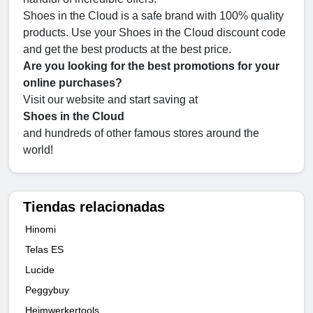
Shoes in the Cloud is a safe brand with 100% quality
products.
Use your Shoes in the Cloud discount code
and get the best products at the best price.
Are you looking for the best promotions for your
online purchases?
Visit our website and start saving at
Shoes in the Cloud
and hundreds of other famous stores around the
world!
Tiendas relacionadas
Hinomi
Telas ES
Lucide
Peggybuy
Heimwerkertools