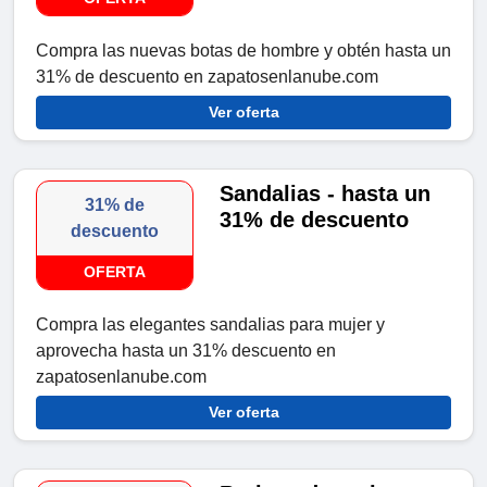
Compra las nuevas botas de hombre y obtén hasta un
31% de descuento en zapatosenlanube.com
Ver oferta
Sandalias - hasta un
31% de
31% de descuento
descuento
OFERTA
Compra las elegantes sandalias para mujer y
aprovecha hasta un 31% descuento en
zapatosenlanube.com
Ver oferta