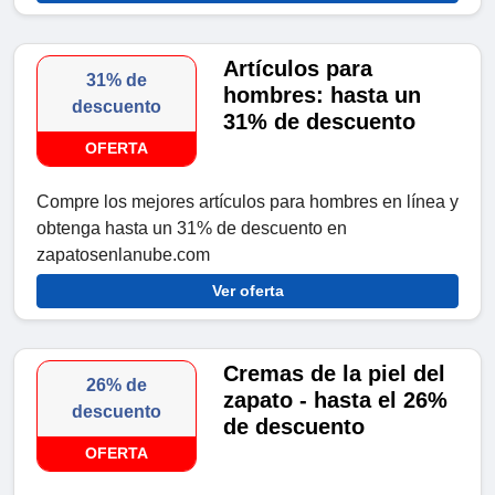
Artículos para
31% de
hombres: hasta un
descuento
31% de descuento
OFERTA
Compre los mejores artículos para hombres en línea y
obtenga hasta un 31% de descuento en
zapatosenlanube.com
Ver oferta
Cremas de la piel del
26% de
zapato - hasta el 26%
descuento
de descuento
OFERTA