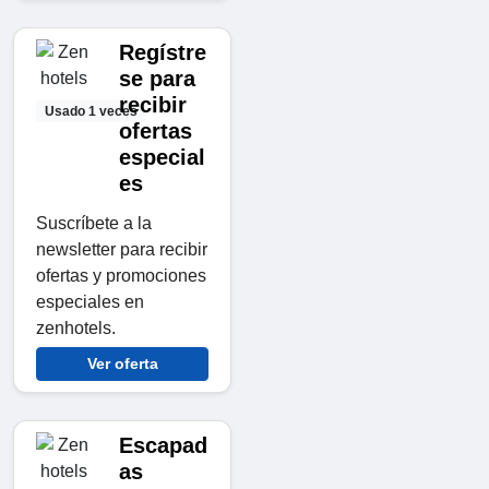
Regístre
se para
recibir
Usado 1 veces
ofertas
especial
es
Suscríbete a la
newsletter para recibir
ofertas y promociones
especiales en
zenhotels.
Ver oferta
Escapad
as