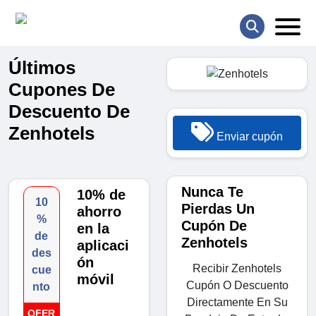
Últimos
Cupones De
Descuento De
Zenhotels
Enviar cupón
Nunca Te
10% de
10
Pierdas Un
ahorro
%
Cupón De
en la
de
Zenhotels
aplicaci
des
ón
Recibir Zenhotels
cue
móvil
Cupón O Descuento
nto
Directamente En Su
OFER