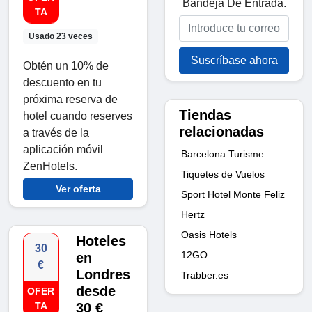
Bandeja De Entrada.
TA
Usado 23 veces
Suscríbase ahora
Obtén un 10% de
descuento en tu
próxima reserva de
Tiendas
hotel cuando reserves
relacionadas
a través de la
aplicación móvil
Barcelona Turisme
ZenHotels.
Tiquetes de Vuelos
Ver oferta
Sport Hotel Monte Feliz
Hertz
Oasis Hotels
Hoteles
30
12GO
en
€
Londres
Trabber.es
desde
OFER
TA
30 €