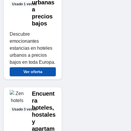
urbanas
Usado 1 veces
a
precios
bajos
Descubre
emocionantes
estancias en hoteles
urbanos a precios
bajos en toda Europa.
Ver oferta
Encuent
ra
hoteles,
Usado 3 veces
hostales
y
apartam