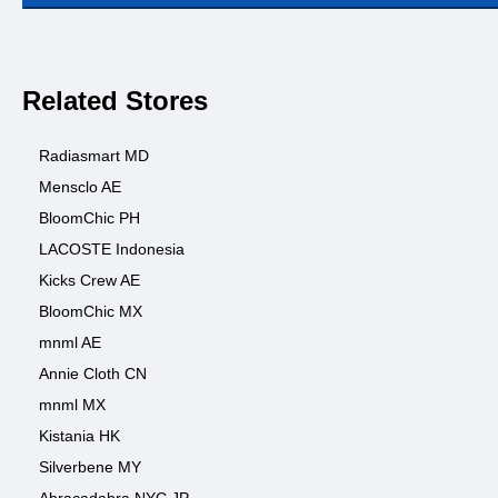
Related Stores
Radiasmart MD
Mensclo AE
BloomChic PH
LACOSTE Indonesia
Kicks Crew AE
BloomChic MX
mnml AE
Annie Cloth CN
mnml MX
Kistania HK
Silverbene MY