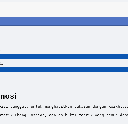
a.
a.
mosi
visi tunggal: untuk menghasilkan pakaian dengan keikhlas
stetik Cheng-Fashion, adalah bukti fabrik yang penuh den