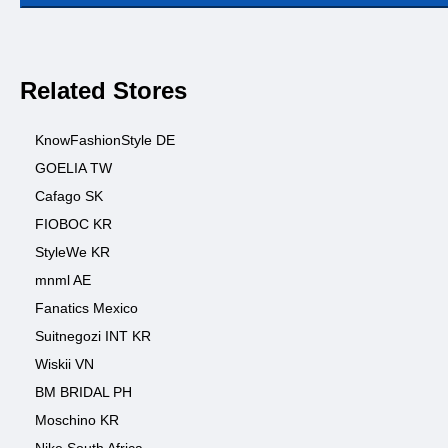
Related Stores
KnowFashionStyle DE
GOELIA TW
Cafago SK
FIOBOC KR
StyleWe KR
mnml AE
Fanatics Mexico
Suitnegozi INT KR
Wiskii VN
BM BRIDAL PH
Moschino KR