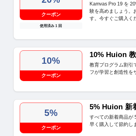
Kamvas Pro 19
験を高めましょう。
クーポン
す。今すぐご購入く
使用済み 1 回
10% Huio
10%
教育プログラム割引で 
フが学習と創造性を
クーポン
5% Huion 
5%
すべての新着商品が 
早く購入して節約し
クーポン