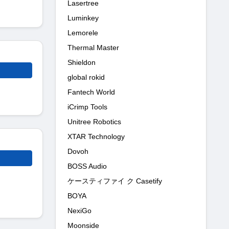
Lasertree
Luminkey
Lemorele
Thermal Master
Shieldon
global rokid
Fantech World
iCrimp Tools
Unitree Robotics
XTAR Technology
Dovoh
BOSS Audio
ケースティファイ ク Casetify
BOYA
NexiGo
Moonside