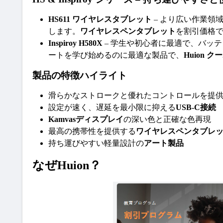
HS611 ワイヤレスタブレット
 – より広い作業
します。
ワイヤレスペンタブレット
を割引価格
Inspiroy H580X
 – 学生や初心者に最適で、バ
ートを学び始めるのに最適な製品で、
Huion ク
製品の特徴ハイライト
滑らかなストロークと優れたコントロールを提
設定が速く、遅延を最小限に抑える
USB-C接続
Kamvasディスプレイ
の深い色と正確な色再現
最高の携帯性を提供する
ワイヤレスペンタブレ
持ち運びやすい軽量設計の
アート製品
なぜHuion？