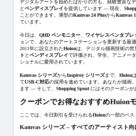
デジタルアートを始めたばかりの方も、経験豊富な
と
ペンディスプレイ
を提供しています — 現在、
Shopp
ことができます。薄型の
Kamvas 24 Plus
から
Kamvas 1
ています。
今日は、
QHD ペンモニター
、
ワイヤレスペンタブレ
ョンで、あなたのアートステーションを更新する最適な
2011年に設立された
Huion
は、デジタル描画技術の世
ト
と
ペンディスプレイ
で評価され、学生、アニメー
ショナルに愛用されています。
Kamvas シリーズ
から
Inspiroy シリーズ
まで、
Huion
て
USB-C対応
の採用を進めています。あなたが描画、
ます — そして、
Shopping Spout
 にはそのクーポンが
クーポンでお得なおすすめHuion
ここでは、今日割引を受けられる
Huion
の一部のベス
Kamvas シリーズ – すべてのアーティス