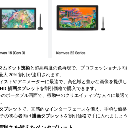
タムドット技術
と超高精度の色再現で、プロフェッショナル向
大 20% 割引が適用されます。
ーティストやアニメーターに最適で、高色域と豊かな画像を提供し
HD 描画タブレット
を割引価格で購入できます。
3インチのポータブル画面で、移動中のクリエイティブな人々に最適
う。
タブレット
で、直感的なインターフェースを備え、手頃な価格
ンチの初心者向け
描画タブレット
を割引価格で手に入れましょう
やすさと便利さを備えたペンタブレット