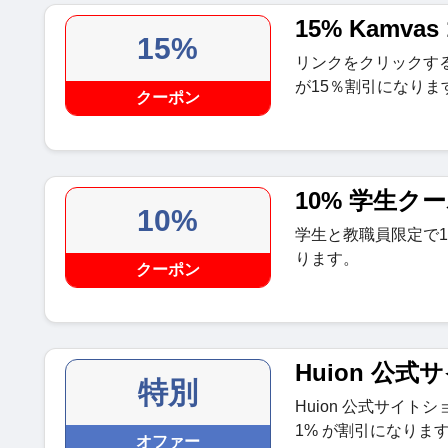
15% Kamvas
15%
リンクをクリックすると、
が15％割引になりま
クーポン
10% 学生ク
10%
学生と教職員限定で
ります。
クーポン
Huion 公
特別
Huion 公式サイ
1% が割引になりま
オファー