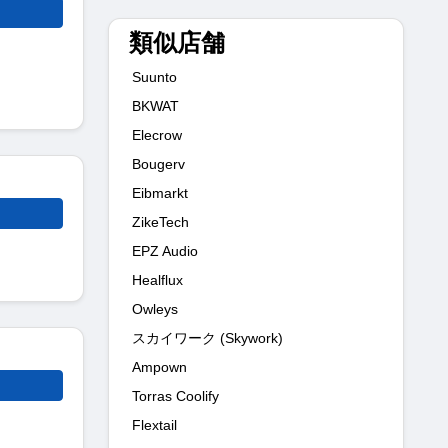
類似店舗
Suunto
BKWAT
Elecrow
Bougerv
Eibmarkt
ZikeTech
EPZ Audio
Healflux
Owleys
スカイワーク (Skywork)
Ampown
Torras Coolify
Flextail