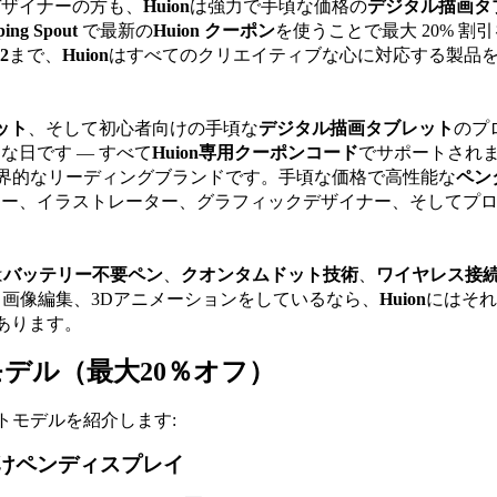
デザイナーの方も、
Huion
は強力で手頃な価格の
デジタル描画タ
ing Spout 
で最新の
Huion クーポン
を使うことで最大 20% 割
2
まで、
Huion
はすべてのクリエイティブな心に対応する製品
ット
、そして初心者向けの手頃な
デジタル描画タブレット
のプ
日です — すべて
Huion専用クーポンコード
でサポートされ
界的なリーディングブランドです。手頃な価格で高性能な
ペン
ター、イラストレーター、グラフィックデザイナー、そしてプ
は
バッテリー不要ペン
、
クオンタムドット技術
、
ワイヤレス接
画像編集、3Dアニメーションをしているなら、
Huion
にはそれ
あります。
モデル（最大20％オフ）
トモデルを紹介します:
ト向けペンディスプレイ