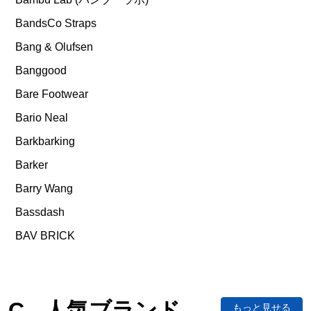
BandsCo Straps
Bang & Olufsen
Banggood
Bare Footwear
Bario Neal
Barkbarking
Barker
Barry Wang
Bassdash
BAV BRICK
C - 人気ブランド
もっと見せる