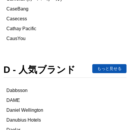
CaseBang
Casecess
Cathay Pacific
CausYou
D - 人気ブランド
もっと見せる
Dabbsson
DAME
Daniel Wellington
Danubius Hotels
Daolar