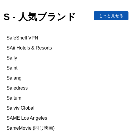
S - 人気ブランド
もっと見せる
SafeShell VPN
SAii Hotels & Resorts
Saily
Saint
Salang
Saledress
Saltum
Salviv Global
SAME Los Angeles
SameMovie (同じ映画)