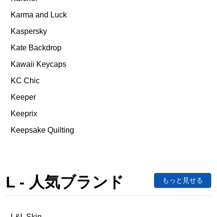
Karma and Luck
Kaspersky
Kate Backdrop
Kawaii Keycaps
KC Chic
Keeper
Keeprix
Keepsake Quilting
L - 人気ブランド
もっと見せる
L&L Skin