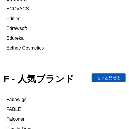
ECOVACS
Edifier
Edrawsoft
Edureka
Eelhoe Cosmetics
F - 人気ブランド
もっと見せる
Fabawigs
FABLE
Falconeri
Family Time