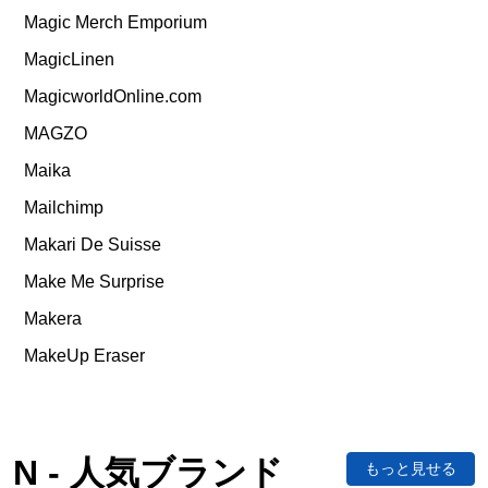
Magic Merch Emporium
MagicLinen
MagicworldOnline.com
MAGZO
Maika
Mailchimp
Makari De Suisse
Make Me Surprise
Makera
MakeUp Eraser
N - 人気ブランド
もっと見せる