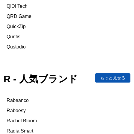
QIDI Tech
QRD Game
QuickZip
Quntis
Qustodio
R - 人気ブランド
もっと見せる
Rabeanco
Raboesy
Rachel Bloom
Radia Smart