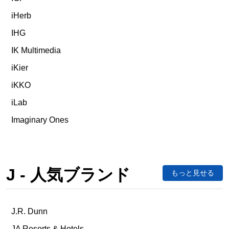
iHerb
IHG
IK Multimedia
iKier
iKKO
iLab
Imaginary Ones
J - 人気ブランド
もっと見せる
J.R. Dunn
JA Resorts & Hotels