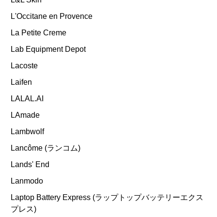
L'Occitane en Provence
La Petite Creme
Lab Equipment Depot
Lacoste
Laifen
LALAL.AI
LAmade
Lambwolf
Lancôme (ランコム)
Lands' End
Lanmodo
Laptop Battery Express (ラップトップバッテリーエクス
プレス)