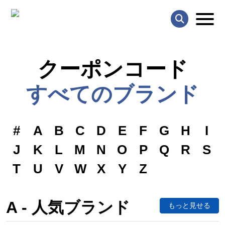
クーポンコード
すべてのブランド
#
A
B
C
D
E
F
G
H
I
J
K
L
M
N
O
P
Q
R
S
T
U
V
W
X
Y
Z
A - 人気ブランド
もっと見せる