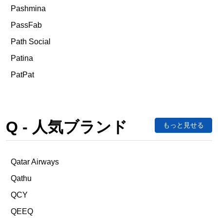
Pashmina
PassFab
Path Social
Patina
PatPat
Q - 人気ブランド
もっと見せる
Qatar Airways
Qathu
QCY
QEEQ