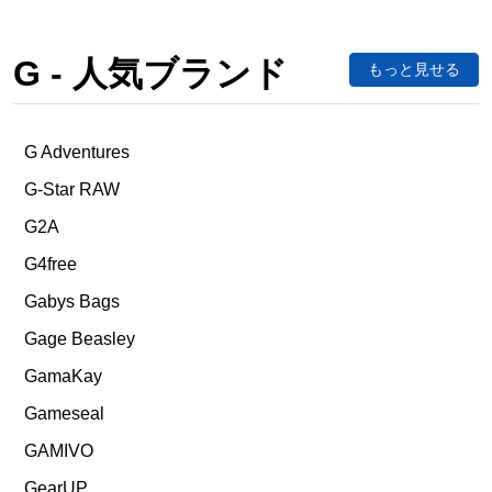
G - 人気ブランド
もっと見せる
G Adventures
G-Star RAW
G2A
G4free
Gabys Bags
Gage Beasley
GamaKay
Gameseal
GAMIVO
GearUP