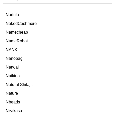
Nadula
NakedCashmere
Namecheap
NameRobot
NANK
Nanobag
Narwal
Natkina
Natural Shilajit
Nature
Nbeads
Neakasa