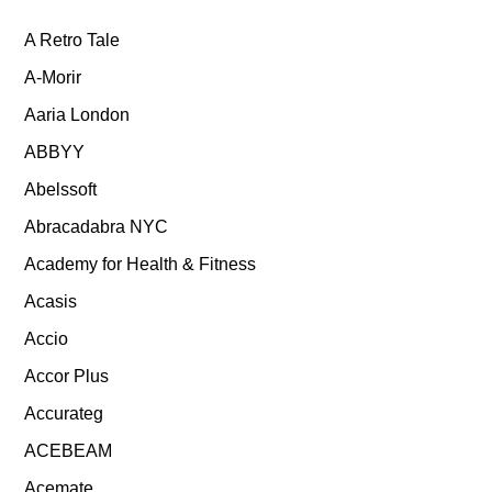
A Retro Tale
A-Morir
Aaria London
ABBYY
Abelssoft
Abracadabra NYC
Academy for Health & Fitness
Acasis
Accio
Accor Plus
Accurateg
ACEBEAM
Acemate