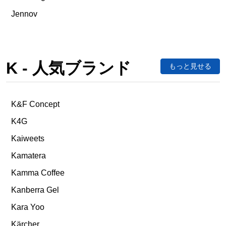
Jennov
K - 人気ブランド
もっと見せる
K&F Concept
K4G
Kaiweets
Kamatera
Kamma Coffee
Kanberra Gel
Kara Yoo
Kärcher