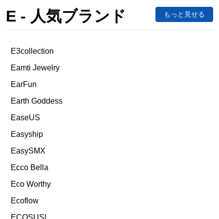
E - 人気ブランド
もっと見せる
E3collection
Eamti Jewelry
EarFun
Earth Goddess
EaseUS
Easyship
EasySMX
Ecco Bella
Eco Worthy
Ecoflow
ECOSUSI