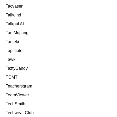
Tacvasen
Tailwind
Talkpal AI
Tan Mujiang
Tanleki
Tapfiliate
Tawk
TaztyCandy
TCMT
Teachersgram
TeamViewer
TechSmith
Techwear Club