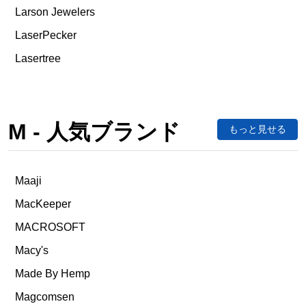
Larson Jewelers
LaserPecker
Lasertree
M - 人気ブランド
もっと見せる
Maaji
MacKeeper
MACROSOFT
Macy's
Made By Hemp
Magcomsen