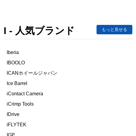
I - 人気ブランド
もっと見せる
Iberia
IBOOLO
ICANホイールジャパン
Ice Barrel
iContact Camera
iCrimp Tools
IDrive
iFLYTEK
IGP