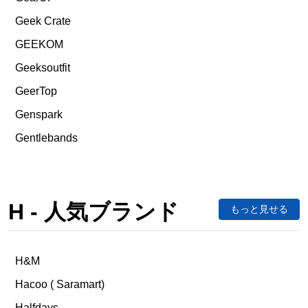
Geek Crate
GEEKOM
Geeksoutfit
GeerTop
Genspark
Gentlebands
H - 人気ブランド
もっと見せる
H&M
Hacoo ( Saramart)
Halfdays