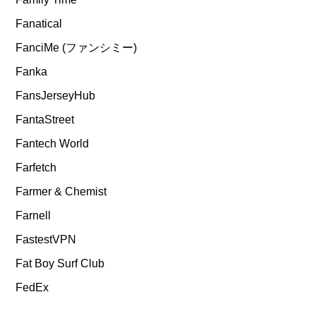
Fanatical
FanciMe (ファンシミー)
Fanka
FansJerseyHub
FantaStreet
Fantech World
Farfetch
Farmer & Chemist
Farnell
FastestVPN
Fat Boy Surf Club
FedEx