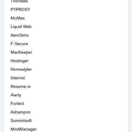
Thordata
PYPROXY
McAfee
Liquid Web
AeroSims
F‑Secure
MacKeeper
Hostinger
Homestyler
Internxt
Resume.io
Aiarty
Fortect
Ashampoo
Summitsoft
MindManager