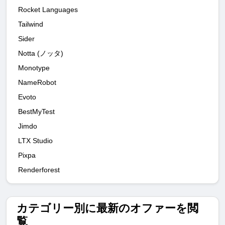
Rocket Languages
Tailwind
Sider
Notta (ノッタ)
Monotype
NameRobot
Evoto
BestMyTest
Jimdo
LTX Studio
Pixpa
Renderforest
カテゴリー別に最新のオファーを閲
覧