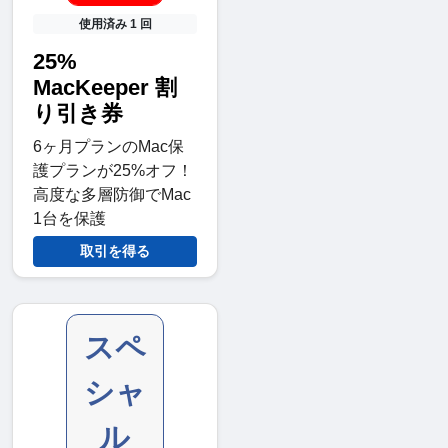
使用済み 1 回
25%
MacKeeper 割
り引き券
6ヶ月プランのMac保
護プランが25%オフ！
高度な多層防御でMac
1台を保護
取引を得る
スペ
シャ
ル