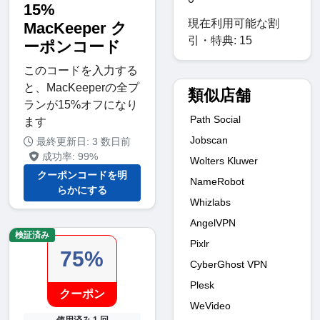
15%
現在利用可能な割
MacKeeper ク
引・特典: 15
ーポンコード
このコードを入力する
と、MacKeeperの全プ
類似店舗
ランが15%オフになり
Path Social
ます
Jobscan
最終更新日: 3 数日前
成功率: 99%
Wolters Kluwer
クーポンコードを明
NameRobot
らかにする
Whizlabs
AngelVPN
検証済み
Pixlr
75%
CyberGhost VPN
Plesk
クーポン
WeVideo
使用済み 1 回