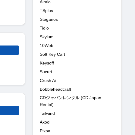
Airalo
TSplus
Steganos
Tidio
Skylum
10Web
Soft Key Cart
Keysoff
Sucuri
Crush Ai
Bobbleheadcraft
CDジャパンレンタル (CD Japan
Rental)
Tailwind
Akool
Pixpa