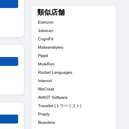
類似店舗
Esimzon
Jobscan
CogniFit
Malwarebytes
Pippit
MuleRun
Rocket Languages
Internxt
WeCreat
AVAST Software
Travelist (トラベリスト)
Preply
Boardmix