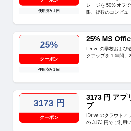
クーポン
レージを 50% オ
使用済み 1 回
限、複数のコンピュ
25% MS Of
25%
IDrive の学校および教育
クアップを 1 年間、
クーポン
使用済み 1 回
3173 円 
3173 円
プ
IDrive のクラウ
クーポン
の 3173 円でご利