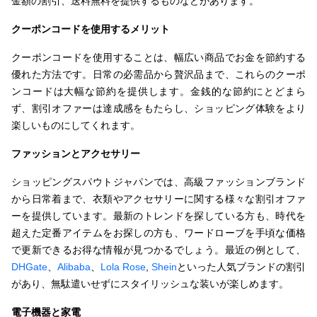
金額の割引、送料無料を提供するものなどがあります。
クーポンコードを使用するメリット
クーポンコードを使用することは、幅広い商品でお金を節約する
優れた方法です。日常の必需品から贅沢品まで、これらのクーポ
ンコードは大幅な節約を提供します。金銭的な節約にとどまら
ず、割引オファーは達成感をもたらし、ショッピング体験をより
楽しいものにしてくれます。
ファッションとアクセサリー
ショッピングスパウトジャパンでは、高級ファッションブランド
から日常着まで、衣類やアクセサリーに関する様々な割引オファ
ーを提供しています。最新のトレンドを探している方も、時代を
超えた定番アイテムをお探しの方も、ワードローブを手頃な価格
で更新できるお得な情報が見つかるでしょう。最近の例として、
DHGate
、
Alibaba
、
Lola Rose
,
Shein
といった人気ブランドの割引
があり、無駄遣いせずにスタイリッシュな装いが楽しめます。
電子機器と家電