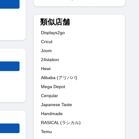
類似店舗
Displays2go
Cricut
Joom
24station
Hewi
Alibaba (アリババ)
Mega Depot
Cerqular
Japanese Taste
Handmade
RASICAL (ラシカル)
Temu