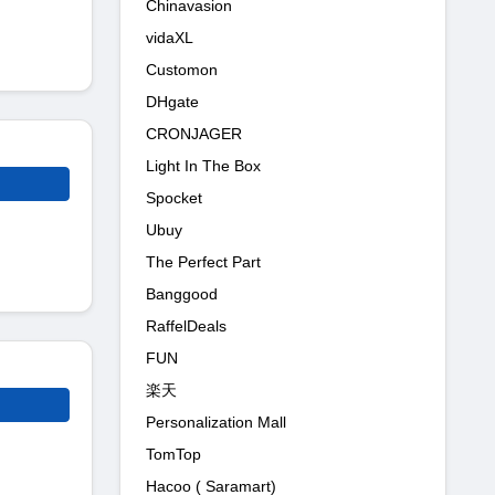
Chinavasion
vidaXL
Customon
DHgate
CRONJAGER
Light In The Box
Spocket
Ubuy
The Perfect Part
Banggood
RaffelDeals
FUN
楽天
Personalization Mall
TomTop
Hacoo ( Saramart)