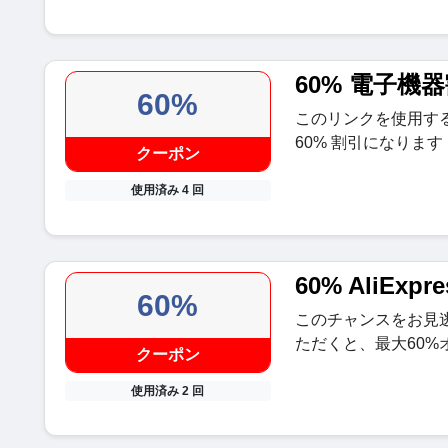
60% 電子機
60%
このリンクを使用す
60% 割引になります
クーポン
使用済み 4 回
60% AliEx
60%
このチャンスをお見
ただくと、最大60%
クーポン
使用済み 2 回