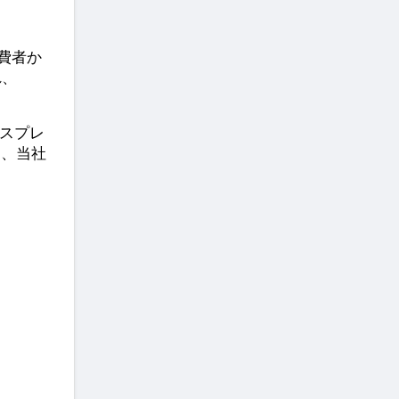
消費者か
れ、
クスプレ
日、当社