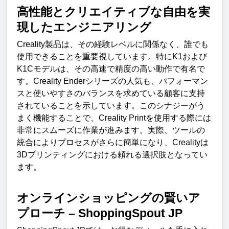
高性能とクリエイティブな自由を実
現したエンジニアリング
Creality
製品は、その経験レベルに関係なく、誰でも
使用できることを重要視しています。特に
K1
および
K1C
モデルは、その高速で精度の高い動作で有名で
す。
Creality Ender
シリーズの人気も、パフォーマン
スと使いやすさのバランスを求めている顧客に支持
されていることを示しています。このシナジーがう
まく機能することで、
Creality Print
を使用する際には
非常にスムーズに作業が進みます。実際、ツールの
統合によりプロセスがさらに簡単になり、
Creality
は
3D
プリンティングにおける頼れる選択肢となってい
ます。
オンラインショッピングの賢いア
プローチ
 – ShoppingSpout JP