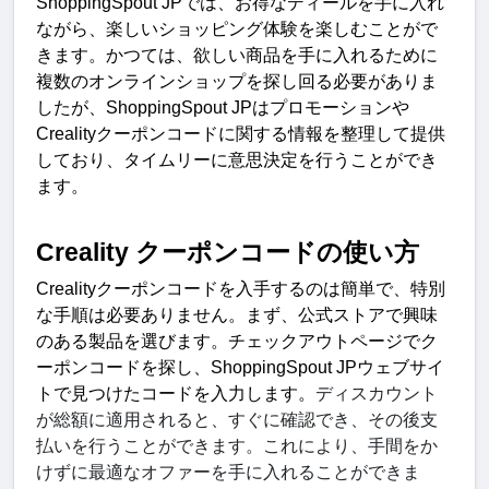
ShoppingSpout JP
では、お得なディールを手に入れ
ながら、楽しいショッピング体験を楽しむことがで
きます。かつては、欲しい商品を手に入れるために
複数のオンラインショップを探し回る必要がありま
したが、
ShoppingSpout JP
はプロモーションや
Creality
クーポンコードに関する情報を整理して提供
しており、タイムリーに意思決定を行うことができ
ます。
Creality 
クーポンコードの使い方
Creality
クーポンコードを入手するのは簡単で、特別
な手順は必要ありません。まず、公式ストアで興味
のある製品を選びます。チェックアウトページでク
ーポンコードを探し、
ShoppingSpout JP
ウェブサイ
トで見つけたコードを入力します。
ディスカウント
が総額に適用されると、すぐに確認でき、その後支
払いを行うことができます。これにより、手間をか
けずに最適なオファーを手に入れることができま