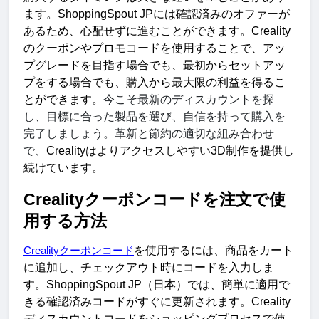
ます。
ShoppingSpout JP
には確認済みのオファーが
あるため、心配せずに進むことができます。
Creality
のクーポンやプロモコードを使用することで、アッ
プグレードを目指す場合でも、最初からセットアッ
プをする場合でも、購入から最大限の利益を得るこ
とができます。
今こそ最新のディスカウントを探
し、目標に合った製品を選び、自信を持って購入を
完了しましょう。革新と節約の適切な組み合わせ
で、
Creality
はよりアクセスしやすい
3D
制作を提供し
続けています。
Creality
クーポンコードを注文で使
用する方法
を使用するには、商品をカート
Creality
クーポンコード
に追加し、チェックアウト時にコードを入力しま
す。
ShoppingSpout JP
（日本）では、簡単に適用で
きる確認済みコードがすぐに更新されます。
Creality
ディスカウントコードをショッピングプロセスで使