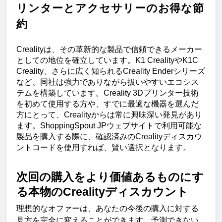
リンターとアクセサリーのお得な節
約
Creality
は、その革新的な製品で信頼できるメーカー
としての地位を確立しています。
K1 Creality
や
K1C
Creality
、さらに広く知られる
Creality Ender
シリーズ
など、同社は強力でありながら扱いやすいエコシス
テムを構築しています。
Creality 3D
プリンター技術
を初めて使用する方や、すでに最適な機器を選んだ
方にとって、
Creality
からは常に興味深い発見があり
ます。
ShoppingSpout JP
ウェブサイトで利用可能な
製品を購入する際に、確認済みの
Creality
ディスカウ
ントコードを使用すれば、賢い選択となります。
次回の購入をより価値あるものにす
る本物の
Creality
ディスカウント
理想的なオファーは、あなたの今後の購入に対する
見方を完全に変えることができます。予測できない