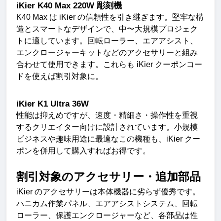
iKier K40 Max 220W 
彫刻機
K40 Max 
は
 iKier 
の信頼性を引き継ぎます。堅牢な構
造とスマートなデザインで、中〜大規模プロジェク
トに適しています。回転ローラー、エアアシスト、
エンクロージャーキットなどのアクセサリーと組み
合わせて使用できます。これらも
 iKier 
クーポンコー
ドを使えば割引対象に
。
iKier K1 Ultra 36W
性能は抑えめですが、速度・精細さ・操作性を重視
するクリエイター向けに設計されています。小規模
ビジネスや趣味用途に最適なこの機種も、
iKier 
クー
ポンを併用して購入すればお得です
。
割引対象のアクセサリー・追加部
品
iKier 
のアクセサリーは本体機器に劣らず優秀です。
ハニカム作業パネル、エアアシストシステム、回転
ローラー、保護エンクロージャーなど、各部品は性