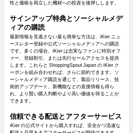
性と価格を両立した機材への投資を後押しします
。
サインアップ特典とソーシャルメデ
ィアの購
読
最新情報を見逃さない最も簡単な方法は、
iKier 
ニュ
ースレター登録や公式ソーシャルメディアへの購読
です。多くの場合、
iKier 
は忠実なファンに特別オフ
ァー、登録割引、または先行セールアクセスを提供
します。これらと
 ShoppingSpout Japan 
の
 iKier 
ク
ーポンを組み合わせれば、さらに節約できます。
ソ
ーシャルメディア購読を通じて、製品リリース、技
術的アップデート、新機能などの直接情報も得ら
れ、より賢い購入判断やより高い価値を得ることが
できます
。
信頼できる配送とアフターサービ
ス
iKier 
の公式サイトから購入すれば、安全かつ迅速な
配送と品質あるアフターサービスが期待できます。