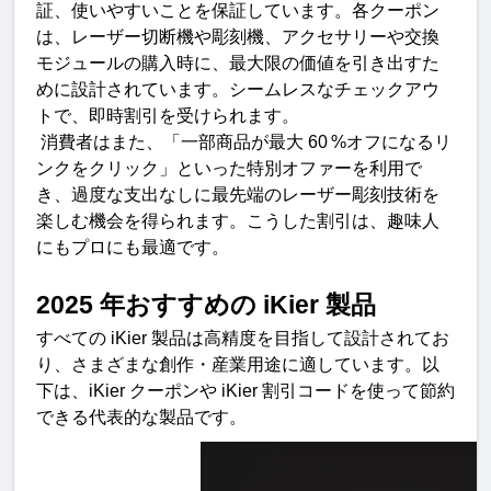
証、使いやすいことを保証しています。各クーポン
は、レーザー切断機や彫刻機、アクセサリーや交換
モジュールの購入時に、最大限の価値を引き出すた
めに設計されています。シームレスなチェックアウ
トで、即時割引を受けられます。
消費者はまた、「一部商品が最大
 60 %
オフになるリ
ンクをクリック」といった特別オファーを利用で
き、過度な支出なしに最先端のレーザー彫刻技術を
楽しむ機会を得られます。こうした割引は、趣味人
にもプロにも最適です
。
2025 
年おすすめの
 iKier 
製
品
すべての
 iKier 
製品は高精度を目指して設計されてお
り、さまざまな創作・産業用途に適しています。以
下は、
iKier 
クーポンや
 iKier 
割引コードを使って節約
できる代表的な製品です
。