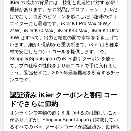
iKier 
の成功の背景には、技術と創造性に対する深い
理解があります。その製品はプロフェッショナルだ
けでなく、自分のビジョンを形にしたい趣味のクリ
エイターにも最適です。
iKier K1 Pro Max 48W
／
24W
、
iKier K70 Max
、
iKier K40 Max
、
iKier K1 Ultra 
36W 
はすべて、出力と精度の面で水準を引き上げて
います。細かい彫刻から重切断まで、
iKier 
は各種素
材で安定したコントロールを提供します。
今、
ShoppingSpout japan 
の
 iKier 
割引クーポンを使っ
て、プロ仕様の性能をより低コストで手に入れまし
ょう。妥協せずに、
2025 
年最新機種を所有するチャ
ンスです
。
認証済み
 iKier 
クーポンと割引コー
ドでさらに節
約
オンラインで本物の割引を見つけるのは難しいこと
がありますが、
ShoppingSpout Japan 
は掲載してい
るすべての
 iKier 
クーポンコードが認証済み、動作保