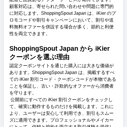
顧客対応は、寄せられた問い合わせや問題に専門的
に対応します。
ShoppingSpout Japan 
は、
iKier 
のプ
ロモコードや割引キャンペーンにおいて、割引や送
料無料オファーを併設する場合が多く、節約と利便
性を両立できます
。
ShoppingSpout Japan 
から
 iKier 
クーポンを選ぶ理
由
認定クーポンサイトを通じた購入には大きな価値が
あります。
ShoppingSpout Japan 
は、掲載するすべ
ての
 iKier 
割引コード・クーポンコードが本物である
ことを保証し、古い・詐欺的なオファーから消費者
を守ります
。
公開前にすべての
 iKier 
割引クーポンをチェックし
て、確実に動作するものだけを掲載します。これに
より、ユーザーは安心して利用でき、割引もスムー
ズに適用できます。プロフェッショナルやメイカー
にとって、信頼と節約を両立する取引体験を提供し