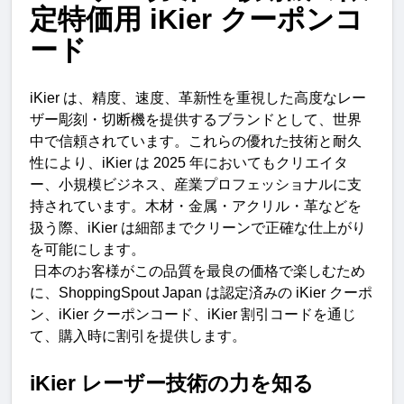
定特価用
iKier
クーポンコ
ード
iKier 
は、精度、速度、革新性を重視した高度なレー
ザー彫刻・切断機を提供するブランドとして、世界
中で信頼されています。これらの優れた技術と耐久
性により、
iKier 
は
 2025 
年においてもクリエイタ
ー、小規模ビジネス、産業プロフェッショナルに支
持されています。木材・金属・アクリル・革などを
扱う際、
iKier 
は細部までクリーンで正確な仕上がり
を可能にします。
日本のお客様がこの品質を最良の価格で楽しむため
に、
ShoppingSpout Japan 
は認定済みの
 iKier 
クーポ
ン、
iKier 
クーポンコード、
iKier 
割引コードを通じ
て、購入時に割引を提供します
。
iKier 
レーザー技術の力を知
る