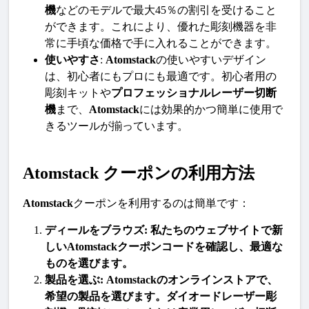
機
などのモデルで最大45％の割引を受けること
ができます。これにより、優れた彫刻機器を非
常に手頃な価格で手に入れることができます。
使いやすさ
: 
Atomstack
の使いやすいデザイン
は、初心者にもプロにも最適です。初心者用の
彫刻キットや
プロフェッショナルレーザー切断
機
まで、
Atomstack
には効果的かつ簡単に使用で
きるツールが揃っています。
Atomstack クーポンの利用方法
Atomstack
クーポンを利用するのは簡単です：
ディールをブラウズ
: 私たちのウェブサイトで新
しい
Atomstack
クーポンコードを確認し、最適な
ものを選びます。
製品を選ぶ
: 
Atomstack
のオンラインストアで、
希望の
製品
を選びます。
ダイオードレーザー彫