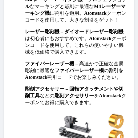
ルなマーキングと彫刻に最適な
M4レーザーマ
ーキング機
に割引を適用。
Atomstack
クーポン
コードを使用して、大きな割引をゲット！
レーザー彫刻機 – ダイオードレーザー彫刻機
は初心者にもおすすめです。
Atomstack
クーポ
ンコードを使用して、これらの使いやすい機
械を低価格で購入できます。
ファイバーレーザー機
 – 高速かつ正確な金属
彫刻に最適な
ファイバーレーザー機
の割引を
Atomstack
割引コードでお楽しみください。
彫刻アクセサリー
 – 
回転アタッチメントや切
削工具
などの
彫刻アクセサリー
を
Atomstack
ク
ーポンでお得に購入できます。