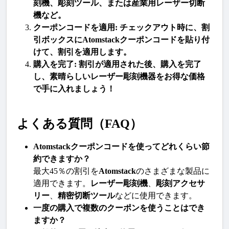
刻機
、
彫刻ツール
、または
産業用レーザー切断
機
など。
クーポンコードを適用
: チェックアウト時に、割
引ボックスに
Atomstack
クーポンコードを貼り付
けて、割引を適用します。
購入を完了
: 割引が適用された後、購入を完了
し、素晴らしい
レーザー彫刻機器
をお得な価格
で手に入れましょう！
よくある質問（FAQ）
Atomstackクーポンコードを使ってどれくらい節
約できますか？
最大45％の割引を
Atomstack
のさまざまな製品に
適用できます。
レーザー彫刻機
、
彫刻アクセサ
リー
、
精密切断ツール
などに使用できます。
一度の購入で複数のクーポンを使うことはでき
ますか？