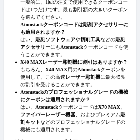
一般的に、1回の注文で使用できるクーポンコー
ドは1つだけです。最も割引額の大きいクーポン
を選んでください。
Atomstackクーポンコードは彫刻アクセサリーに
も適用されますか？
はい、
彫刻ソフトウェア
や
切削工具
などの
彫刻
アクセサリー
にも
Atomstack
クーポンコードを使
うことができます。
X40 MAXレーザー彫刻機に割引はありますか？
もちろん、
X40 MAX
用の
Atomstack
クーポンを
使用して、この高速
レーザー彫刻機
に最大45％
の割引を受けることができます。
Atomstackのプロフェッショナルグレードの機械
にクーポンは適用されますか？
はい、
Atomstack
クーポンコードは
X70 MAX
、
ファイバーレーザー機器
、およびプレミアム
彫
刻キット
などのプロフェッショナルグレードの
機械にも適用されます。