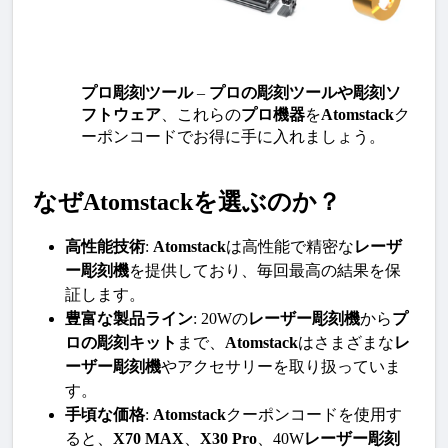
プロ彫刻ツール
 – 
プロの彫刻ツールや彫刻ソ
フトウェア
、これらの
プロ機器
を
Atomstack
ク
ーポンコードでお得に手に入れましょう。
なぜAtomstackを選ぶのか？
高性能技術
: 
Atomstack
は高性能で精密な
レーザ
ー彫刻機
を提供しており、毎回最高の結果を保
証します。
豊富な製品ライン
: 20Wの
レーザー彫刻機
から
プ
ロの彫刻キット
まで、
Atomstack
はさまざまな
レ
ーザー彫刻機
やアクセサリーを取り扱っていま
す。
手頃な価格
: 
Atomstack
クーポンコードを使用す
ると、
X70 MAX
、
X30 Pro
、40W
レーザー彫刻