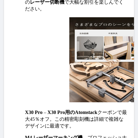
の
レーザー切断機
で大幅な割引を楽しんでく
ださい。
X30 Pro
 – 
X30 Pro用のAtomstack
クーポンで最
大45％オフ。この精密彫刻機は詳細で複雑な
デザインに最適です。
M4 レーザーマーキング機
 – プロフェッショナ