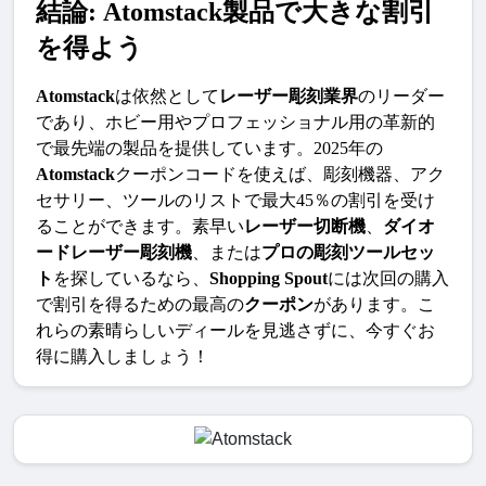
結論: Atomstack製品で大きな割引
を得よう
Atomstack
は依然として
レーザー彫刻業界
のリーダー
であり、ホビー用やプロフェッショナル用の革新的
で最先端の製品を提供しています。2025年の
Atomstack
クーポンコードを使えば、彫刻機器、アク
セサリー、ツールのリストで最大45％の割引を受け
ることができます。素早い
レーザー切断機
、
ダイオ
ードレーザー彫刻機
、または
プロの彫刻ツールセッ
ト
を探しているなら、
Shopping Spout
には次回の購入
で割引を得るための最高の
クーポン
があります。こ
れらの素晴らしいディールを見逃さずに、今すぐお
得に購入しましょう！