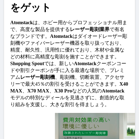
をゲット
Atomstack
は、ホビー用からプロフェッショナル用ま
で、高度な製品を提供する
レーザー彫刻業界
で有名
なブランドです。
Atomstack
はダイオードレーザー彫
刻機やファイバーレーザー機器を取り扱っており、
精度、耐久性、汎用性に優れており、木材や金属な
どの材料に高精度な彫刻を施すことができます。
Shopping Spout
では、新しい
Atomstack
クーポンコー
ドや割引クーポンが手に入る最適な場所で、プレミ
アム
レーザー彫刻機
、彫刻機、切断装置、アクセサ
リーで最大45％の割引を受けることができます。
X40 
MAX
、
X70 MAX
、
X30 Pro
などの人気の
Atomstack
モデルの特別なディールを見逃さずに、創造的な取
り組みを支援し、大きな割引を得ましょう。