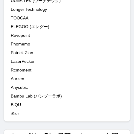
UUNA TEK (ウーナテック)
Longer Technology
TOOCAA
ELEGOO (エレグー)
Revopoint
Phomemo
Patrick Zion
LaserPecker
Rcmoment
Aurzen
Anycubic
Bambu Lab (バンブーラボ)
BIQU
iKier