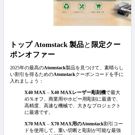
トップ
Atomstack
製品
と
限定クー
ポンオファー
2025年の最高の
Atomstack
製品を見つけて、素晴らし
い割引を得るための
Atomstack
クーポンコードを手に
入れましょう：
X40 MAX
 – 
X40 MAXレーザー彫刻機
で最大
45％オフ。商業用やホビー用彫刻に最適で、
高精度、高速な機械で、大きなプロジェクト
に最適です。
X70 MAX
 – 
X70 MAX用のAtomstack
割引コー
ドを使用して、重い切断と彫刻が可能な最強