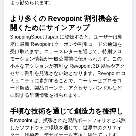
よう勧められます
。
より多くの
 Revopoint 
割引機会を
開くためにサインアッ
プ
ShoppingSpout Japan 
に登録すると、ユーザーは即
座に最新
 Revopoint 
クーポンや割引コードの通知を
受け取れます。ニュースレターを通じて、特別プロ
モーション情報が一般公開前に伝えられます。この
小さなアクションが有利な
 Revopoint 3D 
製品やアク
セサリ割引を見逃さない鍵となります。
Revopoint 
コ
ミュニティに参加することで、ユーザーはプロモコ
ード解放、製品ローンチ、アクセサリバンドルなど
に関する早期情報を得られます
。
手頃な技術を通じて創造力を後押
し
Revopoint 
は、拡張された製品ポートフォリオと成熟
したソフトウェア環境を通じて、世界中のクリエイ
ター、技術者、デザイナーを支援し続けています。