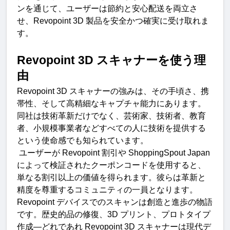
ンを通じて、ユーザーは節約と安心配送を両立さ
せ、
Revopoint 3D 
製品を安全かつ確実に受け取れま
す
。
Revopoint 3D 
スキャナーを使う理
由
Revopoint 3D 
スキャナーの強みは、その手頃さ、携
帯性、そして高精細なキャプチャ能力にあります。
同社は技術革新だけでなく、芸術家、技術者、教育
者、小規模事業者などすべての人に技術を提供する
という使命感でも知られています。
ユーザーが
 Revopoint 
割引や
 ShoppingSpout Japan 
によって検証されたクーポンコードを使用すると、
単なる割引以上の価値を得られます。彼らは革新と
精度を尊重するコミュニティの一員となります。
Revopoint 
デバイスでのスキャンは創造と進歩の物語
です。歴史的品の修復、
3D 
プリント、プロトタイプ
作成
—
どれであれ
 Revopoint 3D 
スキャナーは現代デ