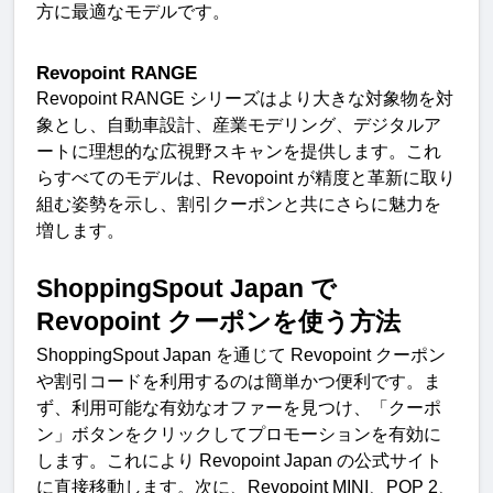
方に最適なモデルです
。
Revopoint RANGE
Revopoint RANGE 
シリーズはより大きな対象物を対
象とし、自動車設計、産業モデリング、デジタルア
ートに理想的な広視野スキャンを提供します。これ
らすべてのモデルは、
Revopoint 
が精度と革新に取り
組む姿勢を示し、割引クーポンと共にさらに魅力を
増します
。
ShoppingSpout Japan 
で
Revopoint 
クーポンを使う方
法
ShoppingSpout Japan 
を通じて
 Revopoint 
クーポン
や割引コードを利用するのは簡単かつ便利です。ま
ず、利用可能な有効なオファーを見つけ、「クーポ
ン」ボタンをクリックしてプロモーションを有効に
します。これにより
 Revopoint Japan 
の公式サイト
に直接移動します。次に、
Revopoint MINI
、
POP 2
、