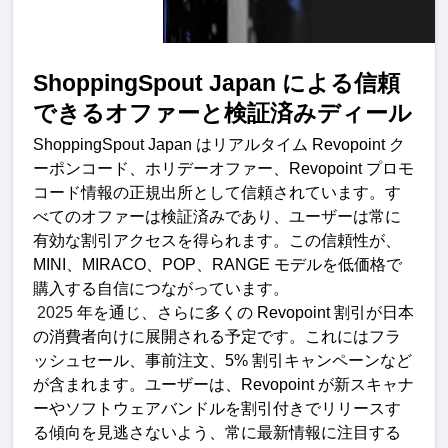
ShoppingSpout Japan 
による信頼
できるオファーと検証済みディー
ル
ShoppingSpout Japan 
はリアルタイム
 Revopoint 
ク
ーポンコード、ホリデーオファー、
Revopoint 
プロモ
コード情報の正規出所として信頼されています。す
べてのオファーは検証済みであり、ユーザーは常に
有効な割引アクセスを得られます。この信頼性が、
MINI
、
MIRACO
、
POP
、
RANGE 
モデルを低価格で
購入する自信につながっています。
 2025 
年を通じ、さらに多くの
 Revopoint 
割引が日本
の消費者向けに展開される予定です。これにはフラ
ッシュセール、事前注文、
5% 
割引キャンペーンなど
が含まれます。ユーザーは、
Revopoint 
が新スキャナ
ーやソフトウェアバンドルを割引付きでリリースす
る傾向を見逃さないよう、常に最新情報に注目する