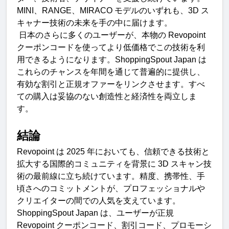
MINI
、
RANGE
、
MIRACO 
モデルのいずれも、
3D 
ス
キャナー技術の未来を手の中に届けます。
日本のさらに多くのユーザーが、本物の
 Revopoint 
クーポンコードを使ってより低価格でこの技術を利
用できるようになります。
ShoppingSpout Japan 
は
これらのチャンスを年間を通じて普遍的に提供し、
有効な割引と正規オファーをリンクさせます。すべ
ての購入は妥協のない創造性と経済性を両立しま
す
。
結論
Revopoint 
は
 2025 
年においても、信頼できる技術と
拡大する国際的コミュニティを背景に
 3D 
スキャン技
術の最前線に立ち続けています。精度、携帯性、手
頃さへのコミットメントが、プロフェッショナルや
クリエイターの間での人気を支えています。
ShoppingSpout Japan 
は、ユーザーが正規
Revopoint 
クーポンコード、割引コード、プロモーシ