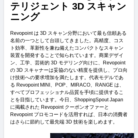
テリジェント
3D
スキャン
ニング
Revopoint 
は
 3D 
スキャン分野において最も信頼ある
名前の一つとして台頭してきました。高精度、コス
ト効率、革新性を兼ね備えたコンパクトなスキャン
装置を開発することで知られています。商業デザイ
ン、工学、芸術的
 3D 
モデリング向けに、
Revopoint 
の
 3D 
スキャナーは妥協のない精度を提供し、プロ向
け技術への要求増加を満たします。代表モデルであ
る
 Revopoint MINI
、
POP
、
MIRACO
、
RANGE 
は、
すべてプロフェッショナル品質を手頃に提供するこ
とを目指しています。今日、
ShoppingSpout Japan 
に掲載された
 Revopoint 
クーポンオファーと
Revopoint 
プロモコードを活用すれば、日本の消費者
はさらに節約して最先端
 3D 
技術を楽しめます
。