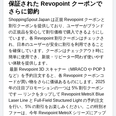
保証された
 Revopoint 
クーポンで
さらに節
約
ShoppingSpout Japan 
は正規
 Revopoint 
クーポンと
割引クーポンを提供しており、ユーザーがブランド
の正規品を安心して割引価格で購入できるようにし
ています。各
 Revopoint 
割引クーポンはチェックさ
れ、日本のユーザーが安全に割引を利用できること
を確保しています。クーポンはチェックアウト時に
簡単に使用でき、新規・リピーター問わず使いやす
い体験を提供します。
最新
 Revopoint 3D 
スキャナー（
MIRACO 
や
 POP 3 
など）を予約注文すると、各
 Revopoint 
クーポンコ
ードが買い物をさらに価値あるものにします。
2025 
年の注目プロモーションの一つは
 5% 
割引クーポン
です
 — 
リンクをタップして
 Revopoint MetroX Blue 
Laser Line 
と
 Full‑Field Structured Light 
の予約注文
を行い、
5% 
の割引をお楽しみください。この特別オ
ファーは、今年
 Revopoint MetroX 
シリーズにアップ