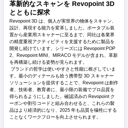
革新的なスキャンを
 Revopoint 3D 
とともに探
求
Revopoint 3D 
は、個人が実世界の物体をスキャン、
設計、再現する能力を変革しました。ポータブル装
置から産業用スキャナーに至るまで、同社は各業界
の精度重視アクティビティを支援するために製品を
開発し続けています。シリーズには
 Revopoint POP 
2
、
Revopoint MINI
、
MIRACO 
モデルが含まれ、革新
を再構築し続ける姿勢が見られます。
ブランドの哲学は使いやすさと性能に根ざしていま
す。最小のディテールも拾う携帯型
 3D 
スキャナー
ソリューションを提供することで、
Revopoint 
は創作
者、技術者、教育者に、最小限の装備でプロ品質を
得られるようにしました。確認済みの
 Revopoint 
ク
ーポンや割引コードと組み合わせると、これらの製
品はより経済的になり、
2025 
年も品質を犠牲にする
ことなくワークフローを向上させられます
。