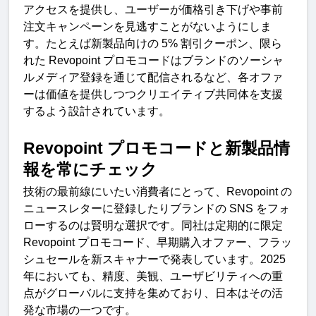
アクセスを提供し、ユーザーが価格引き下げや事前
注文キャンペーンを見逃すことがないようにしま
す。たとえば新製品向けの
 5% 
割引クーポン、限ら
れた
 Revopoint 
プロモコードはブランドのソーシャ
ルメディア登録を通じて配信されるなど、各オファ
ーは価値を提供しつつクリエイティブ共同体を支援
するよう設計されています
。
Revopoint 
プロモコードと新製品情
報を常にチェッ
ク
技術の最前線にいたい消費者にとって、
Revopoint 
の
ニュースレターに登録したりブランドの
 SNS 
をフォ
ローするのは賢明な選択です。同社は定期的に限定
Revopoint 
プロモコード、早期購入オファー、フラッ
シュセールを新スキャナーで発表しています。
2025 
年においても、精度、美観、ユーザビリティへの重
点がグローバルに支持を集めており、日本はその活
発な市場の一つです。