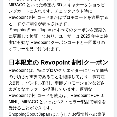
MIRACO 
といった希望の
 3D 
スキャナーをショッピ
ングカートに入れます。チェックアウト時に
Revopoint 
割引コードまたはプロモコードを適用する
と、すぐに割引が表示されます。
 ShoppingSpout Japan 
はすべてのクーポンを定期的
に更新して検証しており、ユーザーは
 2025 
年中に確
実に有効な
 Revopoint 
クーポンコードと一回限りの
オファーを見つけられます
。
日本限定の
 Revopoint 
割引クーポ
ン
Revopoint 
は、特にプロやクリエイターにとって価格
の手頃さが重要であることを認識しており、事前注
文割引、バンドル割引、季節プロモーションなどさ
まざまなオファーを提供しています。適切な
Revopoint 
割引コードを使えば、
Revopoint POP 3
、
MINI
、
MIRACO 
といったベストセラー製品で割引を
受けることができます。
ShoppingSpout Japan 
はこうしたお得情報への簡便