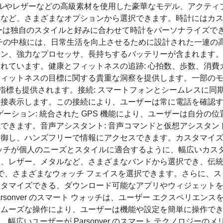
ールやレザーなどの高級素材を使用した豪華なモデル、アクティ
ンなど、さまざまなオプションから選択できます。時計にはカ
ーは独自のスタイルと好みに合わせて時計をパーソナライズで
トウォッチの中核には、日常生活を向上させるために設計された一連の
ーン、強力なプロセッサ、長持ちするバッテリーが含まれます
れています。健康とフィットネスの追跡: 心拍数、歩数、消費
フィットネスの目標に関する貴重な洞察を提供します。一部の
な指標も提供されます。接続: スマートフォンとシームレスに同
直接表示します。この接続により、ユーザーは常に電話を確認
ーション: 統合された GPS 機能により、ユーザーは自分の位
できます。音声アシスタント: 音声コマンドと仮想アシスタン
制御し、ハンズフリーで情報にアクセスできます。カスタマイ
ートウォッチが個人のニーズとスタイルに適合するように、幅広いカス
ン、レザー、メタルなど、さまざまなバンドから選択でき、伝
まで、さまざまなウォッチ フェイスを選択できます。さらに、ス
スタマイズできる、ダウンロード可能なアプリやウィジェット
rsonver のスマート ウォッチは、ユーザー エクスペリエンス
スムーズな操作により、ユーザーは機能や設定を簡単に操作で
ため、幅広いユーザーが Parsonver のスマート テクノロジーの