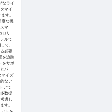
ブなライ
スタマイ
きます。
高度な機
。スマー
カロリ
モデルで
期して、
する必要
置を追跡
トをサポ
ズとパー
タマイズ
統的なア
トアで
を多数提
を考慮し
きます。
メリットを