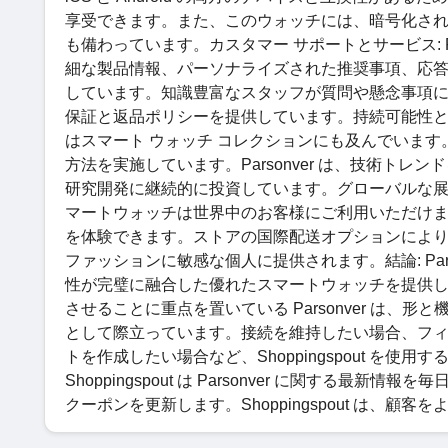
享受できます。また、このウォッチには、暗号化され
も備わっています。カスタマー サポートとサービス: P
細な製品情報、パーソナライズされた推奨事項、応答
しています。知識豊富なスタッフが質問や懸念事項
保証と返品ポリシーを提供しています。持続可能性とイノ
はスマート ウォッチ コレクションにも及んでいま
方法を実​​施しています。Parsonver は、技術
研究開発に継続的に投資しています。グローバルな展開と入手
マートウォッチは世界中のお客様にご利用いただけ
を体験できます。ストアの国際配送オプションにより、P
ファッションに敏感な個人に提供されます。結論: Pars
性が完璧に融合した優れたスマートウォッチを提供
させることに重点を置いている Parsonver は
として際立っています。接続を維持したい場合、フ
トを作成したい場合など、Shoppingspout を
Shoppingspout は Parsonver に関する最新
クーポンを更新します。Shoppingspout は、