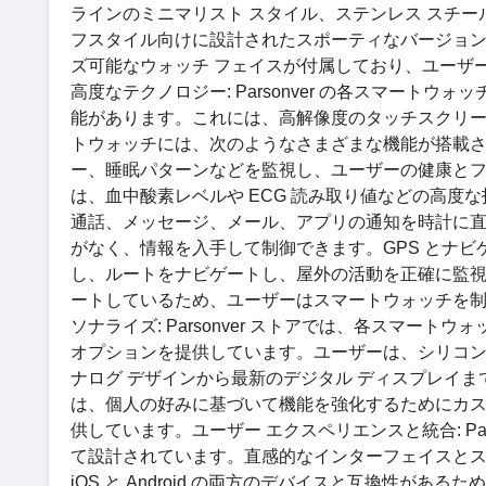
ラインのミニマリスト スタイル、ステンレス スチ
フスタイル向けに設計されたスポーティなバージョ
ズ可能なウォッチ フェイスが付属しており、ユーザ
高度なテクノロジー: Parsonver の各スマー
能があります。これには、高解像度のタッチスクリ
トウォッチには、次のようなさまざまな機能が搭載さ
ー、睡眠パターンなどを監視し、ユーザーの健康と
は、血中酸素レベルや ECG 読み取り値などの高度
通話、メッセージ、メール、アプリの通知を時計に
がなく、情報を入手して制御できます。GPS とナビゲ
し、ルートをナビゲートし、屋外の活動を正確に監視
ートしているため、ユーザーはスマートウォッチを
ソナライズ: Parsonver ストアでは、各スマ
オプションを提供しています。ユーザーは、シリコ
ナログ デザインから最新のデジタル ディスプレイ
は、個人の好みに基づいて機能を強化するためにカ
供しています。ユーザー エクスペリエンスと統合: Pa
て設計されています。直感的なインターフェイスと
iOS と Android の両方のデバイスと互換性がある