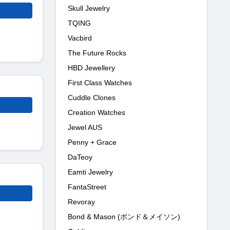
Skull Jewelry
TQING
Vacbird
The Future Rocks
HBD Jewellery
First Class Watches
Cuddle Clones
Creation Watches
Jewel AUS
Penny + Grace
DaTeoy
Eamti Jewelry
FantaStreet
Revoray
Bond & Mason (ボンド＆メイソン)