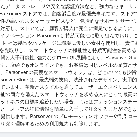
たデータ ストレージや安全な認証方法など、強力なセキュリ
arsonver ストアでは、顧客満足度が最優先事項です。スト
性の高いカスタマー サービスなど、包括的なサポート サービ
に対応し、ストアでは、顧客が購入に完全に満足できるように
ベーション: Parsonver は持続可能性に取り組んでおり、
す。同社は製品やパッケージに環境に優しい素材を使用し、責任
トレンドを先取りし、スマートウォッチの機能性と持続可能性を高め
可能性: 強力なグローバル展開により、Parsonver Stor
ます。店頭でもオンラインでも、お客様は同じレベルの品質と
arsonver の高度なスマートウォッチは、どこにいても技
onver Store は、最先端の技術、洗練されたデザイン、実用
しています。革新とスタイルを通じてユーザーエクスペリエン
、形と機能の両方を備えたスマートウォッチを求める人にとって最高
ィットネスの目標を追跡したい場合、またはファッションステ
使用すると、ストアの詳細情報を簡単に入手して注文することができ
情報を毎日提供します。Parsonver のプロモーション オファーや割引
顧客をより深く理解するための利用規約も削除します。