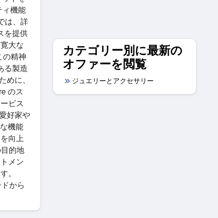
ティ機能
アでは、詳
スを提供
、寛大な
カテゴリー別に最新の
この精神
オファーを閲覧
ある製造
るために、
ジュエリーとアクセサリー
e のス
サービス
術愛好家や
的な機能
スを向上
の目的地
ートメン
ます。
コードから