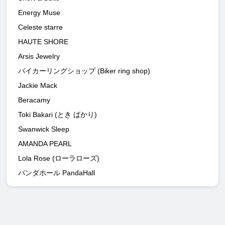
Energy Muse
Celeste starre
HAUTE SHORE
Arsis Jewelry
バイカーリングショップ (Biker ring shop)
Jackie Mack
Beracamy
Toki Bakari (とき ばかり)
Swanwick Sleep
AMANDA PEARL
Lola Rose (ローラローズ)
パンダホール PandaHall