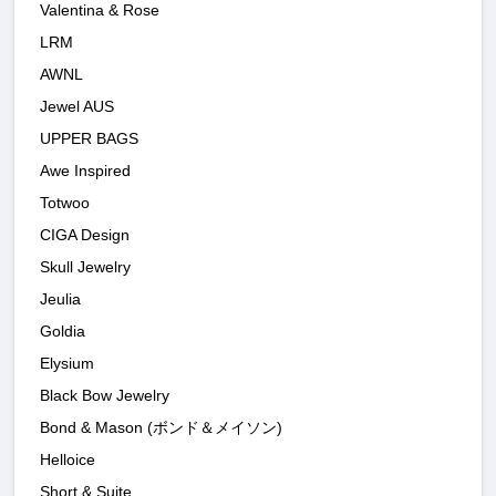
Valentina & Rose
LRM
AWNL
Jewel AUS
UPPER BAGS
Awe Inspired
Totwoo
CIGA Design
Skull Jewelry
Jeulia
Goldia
Elysium
Black Bow Jewelry
Bond & Mason (ボンド＆メイソン)
Helloice
Short & Suite