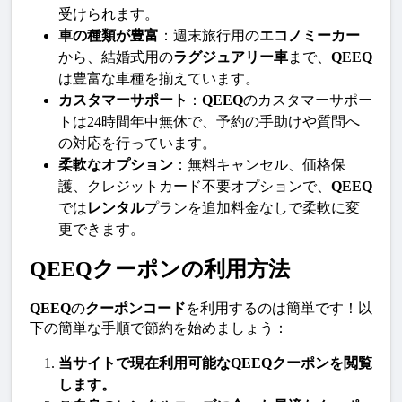
受けられます。
車の種類が豊富
：週末旅行用の
エコノミーカー
から、結婚式用の
ラグジュアリー車
まで、
QEEQ
は豊富な車種を揃えています。
カスタマーサポート
：
QEEQ
のカスタマーサポー
トは24時間年中無休で、予約の手助けや質問へ
の対応を行っています。
柔軟なオプション
：無料キャンセル、価格保
護、クレジットカード不要オプションで、
QEEQ
では
レンタル
プランを追加料金なしで柔軟に変
更できます。
QEEQクーポンの利用方法
QEEQ
の
クーポンコード
を利用するのは簡単です！以
下の簡単な手順で節約を始めましょう：
当サイトで現在利用可能な
QEEQクーポン
を閲覧
します。