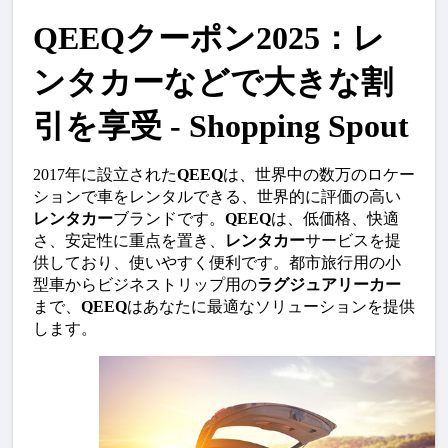
QEEQクーポン2025：レ
ンタカーなどで大きな割
引を享受 - Shopping Spout
2017年に設立された
QEEQ
は、世界中の数万のロケー
ションで車をレンタルできる、世界的に評価の高い
レンタカー
ブランドです。
QEEQ
は、低価格、快適
さ、安定性に重点を置き、
レンタカー
サービスを提
供しており、使いやすく便利です。都市旅行用の小
型車からビジネストリップ用の
ラグジュアリーカー
まで、
QEEQ
はあなたに最適なソリューションを提供
します。