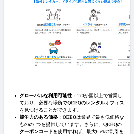
グローバルな利用可能性
：170か国以上で営業し
ており、必要な場所で
QEEQ
の
レンタル
オフィス
を見つけることができます。
競争力のある価格
：
QEEQ
は業界で最も低価格な
ものの1つを提供しています。さらに、
QEEQ
の
クーポンコード
を使用すれば、最大65%の割引を