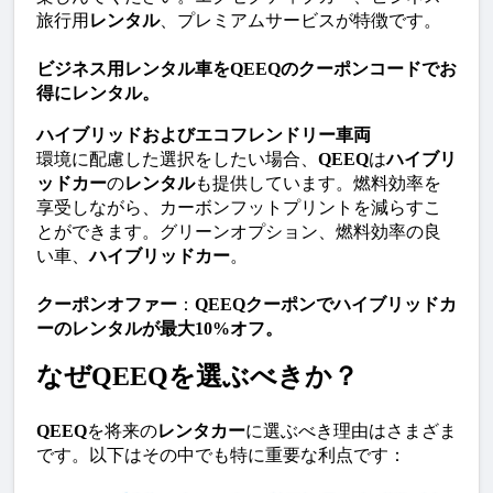
旅行用
レンタル
、プレミアムサービスが特徴です。
ビジネス用レンタル車をQEEQのクーポンコードでお
得にレンタル。
ハイブリッドおよびエコフレンドリー車両
環境に配慮した選択をしたい場合、
QEEQ
は
ハイブリ
ッドカー
の
レンタル
も提供しています。燃料効率を
享受しながら、カーボンフットプリントを減らすこ
とができます。グリーンオプション、燃料効率の良
い車、
ハイブリッドカー
。
クーポンオファー
：
QEEQクーポンでハイブリッドカ
ーのレンタルが最大10%オフ。
なぜQEEQを選ぶべきか？
QEEQ
を将来の
レンタカー
に選ぶべき理由はさまざま
です。以下はその中でも特に重要な利点です：