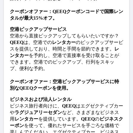
クーポンオファー：QEEQクーポンコードで国際レン
タルが最大15%オフ。
空港ピックアップサービス
空港から直接ピックアップしてもらいたいですか？
QEEQ
は、空港での
レンタカー
のピックアップサービ
スを提供しており、時間と手間を節約できます。
レ
ンタカー
を予約し、空港で直接車を受け取ることが
できます。空港でのピックアップ、行列をスキッ
プ、便利な予約。
クーポンオファー：空港ピックアップサービスに特
別なQEEQクーポンを使用。
ビジネスおよび法人レンタル
ビジネス旅行者向けに、
QEEQ
はエグゼクティブカー
や
ラグジュアリーセダン
など、さまざまなビジネス
用
レンタカー
を提供しています。
QEEQ
の
ビジネスク
ーポン
を使って、優れたサービスを手ごろな価格で
楽しんでください。エグゼクティブカー、ビジネス