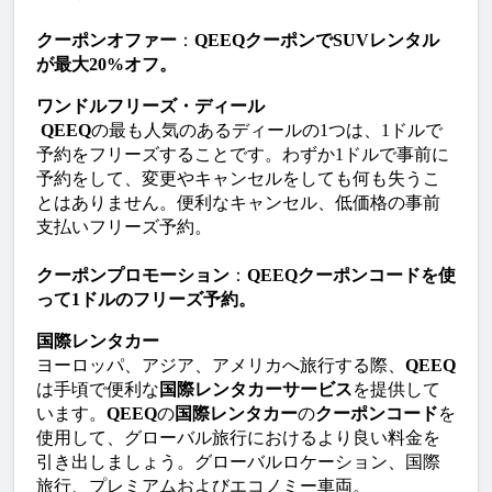
クーポンオファー
：
QEEQクーポンでSUVレンタル
が最大20%オフ。
ワンドルフリーズ・ディール
QEEQ
の最も人気のあるディールの1つは、1ドルで
予約をフリーズすることです。わずか1ドルで事前に
予約をして、変更やキャンセルをしても何も失うこ
とはありません。便利なキャンセル、低価格の事前
支払いフリーズ予約。
クーポンプロモーション
：
QEEQクーポンコードを使
って1ドルのフリーズ予約。
国際レンタカー
ヨーロッパ、アジア、アメリカへ旅行する際、
QEEQ
は手頃で便利な
国際レンタカーサービス
を提供して
います。
QEEQ
の
国際レンタカー
の
クーポンコード
を
使用して、グローバル旅行におけるより良い料金を
引き出しましょう。グローバルロケーション、国際
旅行、プレミアムおよびエコノミー車両。