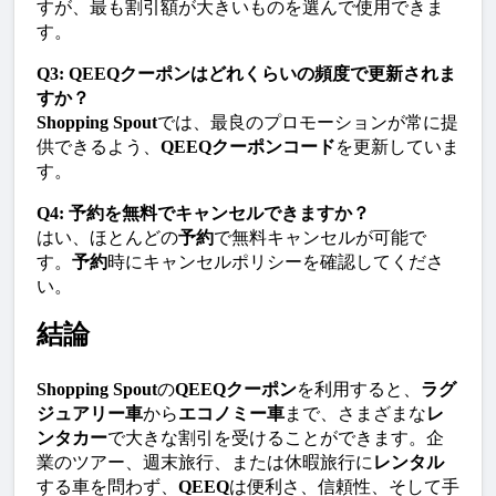
すが、最も割引額が大きいものを選んで使用できま
す。
Q3: QEEQクーポンはどれくらいの頻度で更新されま
すか？
Shopping Spout
では、最良のプロモーションが常に提
供できるよう、
QEEQクーポンコード
を更新していま
す。
Q4: 予約を無料でキャンセルできますか？
はい、ほとんどの
予約
で無料キャンセルが可能で
す。
予約
時にキャンセルポリシーを確認してくださ
い。
結論
Shopping Spout
の
QEEQクーポン
を利用すると、
ラグ
ジュアリー車
から
エコノミー車
まで、さまざまな
レ
ンタカー
で大きな割引を受けることができます。企
業のツアー、週末旅行、または休暇旅行に
レンタル
する車を問わず、
QEEQ
は便利さ、信頼性、そして手