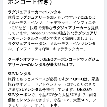
ポンコード付き）
ラグジュアリーカー
の
レンタル
休暇に
ラグジュアリー
を加えたいですか？
QEEQ
は、
メルセデス・ベンツ、キャデラック、インフィニテ
ィQ50など、快適で優雅な
ラグジュアリーカー
を提供
しています。Shopping Spoutの独占的な
ラグジュアリ
ーカー
レンタル
クーポン
で大きく節約しましょう。
ラグジュアリーセダン
、メルセデス・ベンツ
レンタ
ル
、インフィニティQ50、キャデラックカー。
クーポンオファー
：
QEEQクーポンコードでラグジュ
アリーカーのレンタルが最大65%オフ。
SUVレンタル
旅行でもっとスペースが必要ですか？
QEEQ
は、家族
旅行やオフロードアドベンチャーにぴったりのさま
ざまな
SUVレンタル
を提供しています。
QEEQ
の
SUVクーポン
で、小型SUVから大型SUVまで、割引
価格で
レンタル
できます。小型SUV、大型SUV、フ
ァミリーカー、オフロード車。