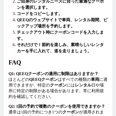
ご自身の
レンタル
ニーズに合った最適な
クーポ
ン
を選択します。
コードをコピーします。
QEEQ
のウェブサイトで車両、
レンタル
期間、ピ
ックアップ場所を予約します。
チェックアウト時に
クーポンコード
を入力しま
す。
それだけで！節約を楽しみ、素晴らしい
レンタ
カー
を手に入れて、道を走りましょう。
FAQ
Q1: QEEQクーポンの適用に制限はありますか？
ほとんどの
QEEQクーポン
はすべての種類の
車両
に適
用できますが、特定の
クーポン
には
レンタル
日や場
所に特定の制限がある場合があります。常に利用規
約を確認してください。
Q2: 1回の予約で複数のクーポンを使用できますか？
通常は1回の予約につき1つの
クーポン
が適用されま