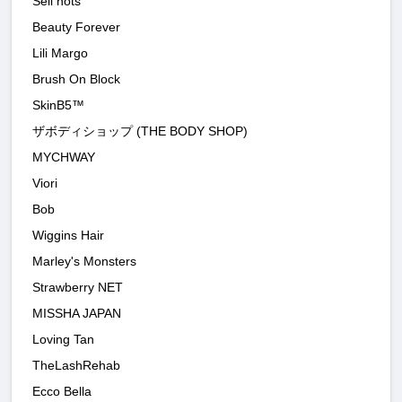
Sell hots
Beauty Forever
Lili Margo
Brush On Block
SkinB5™
ザボディショップ (THE BODY SHOP)
MYCHWAY
Viori
Bob
Wiggins Hair
Marley's Monsters
Strawberry NET
MISSHA JAPAN
Loving Tan
TheLashRehab
Ecco Bella