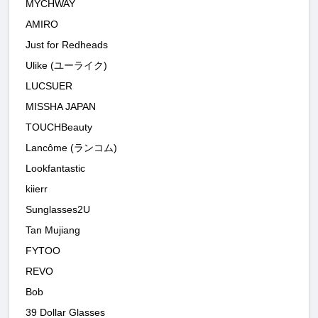
MYCHWAY
AMIRO
Just for Redheads
Ulike (ユーライク)
LUCSUER
MISSHA JAPAN
TOUCHBeauty
Lancôme (ランコム)
Lookfantastic
kiierr
Sunglasses2U
Tan Mujiang
FYTOO
REVO
Bob
39 Dollar Glasses