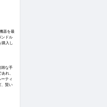
機器を最
バンドル
を購入し
複雑な手
であれ、
ルーティ
ば、賢い