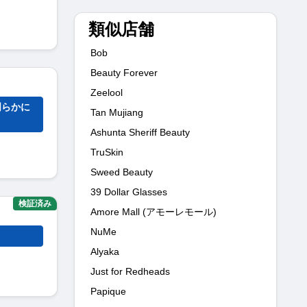
類似店舗
Bob
Beauty Forever
Zeelool
明らかに
Tan Mujiang
Ashunta Sheriff Beauty
TruSkin
Sweed Beauty
39 Dollar Glasses
検証済み
Amore Mall (アモーレモール)
NuMe
Alyaka
Just for Redheads
Papique