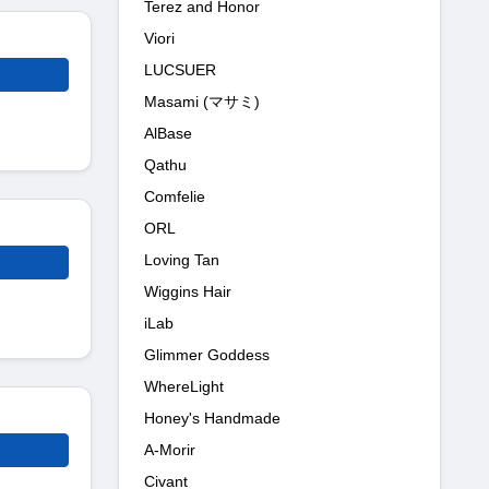
Terez and Honor
Viori
LUCSUER
Masami (マサミ)
AlBase
Qathu
Comfelie
ORL
Loving Tan
Wiggins Hair
iLab
Glimmer Goddess
WhereLight
Honey's Handmade
A-Morir
Civant