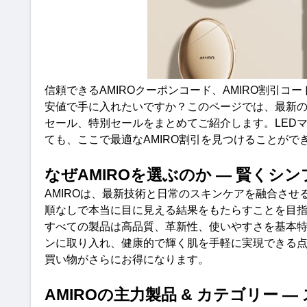
信頼できる
AMIRO
クーポンコード、
AMIRO
割引コー
安値で手に入れたいですか？このページでは、最新
セール、特別セールをまとめてご紹介します。
LED
ても、ここで最適な
AMIRO
割引を見つけることがで
なぜ
AMIRO
を選ぶのか
—
賢くシン
AMIRO
は、最新技術と日常のスキンケアを融合させ
順なしで本当に目に見える結果をもたらすことを目
すべての製品は高品質、革新性、使いやすさを基本
ンに取り入れ、健康的で輝く肌を手軽に実現できる
買い物がさらにお得になります
。
AMIRO
の主力製品
&
カテゴリー
—