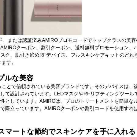
ド、または認証済み
AMIRO
プロモコードでトップクラスの美容
の
AMIRO
クーポン、割引クーポン、送料無料プロモーション、
マスク、肌引き締め
RF
デバイス、フルスキンケアキットのどれ
きます
。
プルな美
容
ることで信頼されている美容ブランドです。そのデバイスは、
指して設計されています。
LED
マスクや
RF
リフティングツール
特性としています。
AMIRO
は、プロのトリートメントを簡単な
点で際立っています。
AMIRO
クーポンや割引コードを使用すれ
スマートな節約でスキンケアを手に入れ
る