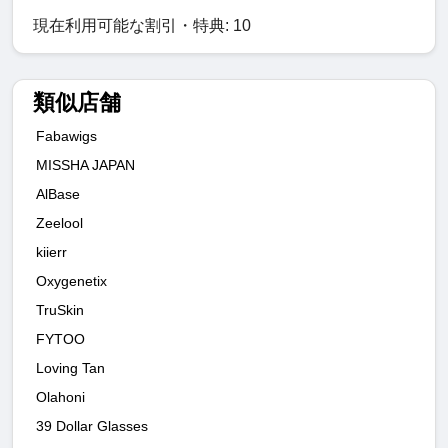
現在利用可能な割引・特典: 10
類似店舗
Fabawigs
MISSHA JAPAN
AlBase
Zeelool
kiierr
Oxygenetix
TruSkin
FYTOO
Loving Tan
Olahoni
39 Dollar Glasses