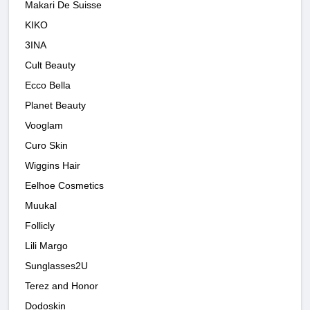
Makari De Suisse
KIKO
3INA
Cult Beauty
Ecco Bella
Planet Beauty
Vooglam
Curo Skin
Wiggins Hair
Eelhoe Cosmetics
Muukal
Follicly
Lili Margo
Sunglasses2U
Terez and Honor
Dodoskin