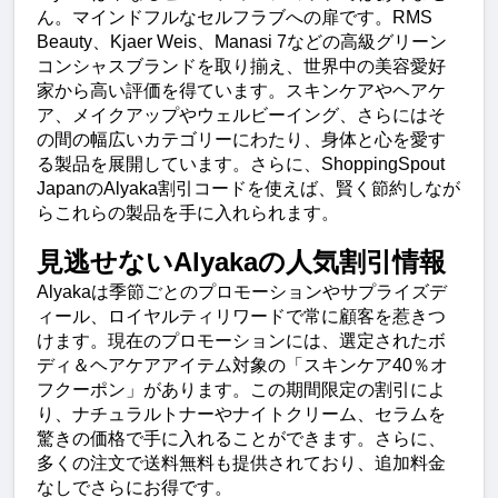
ん。マインドフルなセルフラブへの扉です。RMS 
Beauty、Kjaer Weis、Manasi 7などの高級グリーン
コンシャスブランドを取り揃え、世界中の美容愛好
家から高い評価を得ています。スキンケアやヘアケ
ア、メイクアップやウェルビーイング、さらにはそ
の間の幅広いカテゴリーにわたり、身体と心を愛す
る製品を展開しています。さらに、ShoppingSpout 
JapanのAlyaka割引コードを使えば、賢く節約しなが
らこれらの製品を手に入れられます。
見逃せないAlyakaの人気割引情報
Alyakaは季節ごとのプロモーションやサプライズデ
ィール、ロイヤルティリワードで常に顧客を惹きつ
けます。現在のプロモーションには、選定されたボ
ディ＆ヘアケアアイテム対象の「スキンケア40％オ
フクーポン」があります。この期間限定の割引によ
り、ナチュラルトナーやナイトクリーム、セラムを
驚きの価格で手に入れることができます。さらに、
多くの注文で送料無料も提供されており、追加料金
なしでさらにお得です。