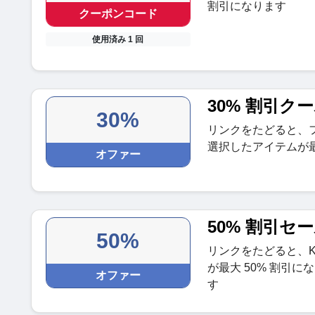
割引になります
クーポンコード
使用済み 1 回
30% 割引ク
30%
リンクをたどると、フ
選択したアイテムが最
オファー
50% 割引セ
50%
リンクをたどると、KA
が最大 50% 割引に
オファー
す