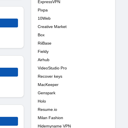
ExpressVPN
Pixpa
10Web
Creative Market
Box
RiiBase
Fieldy
Airhub
VideoStudio Pro
Recover keys
MacKeeper
Genspark
Holo
Resume.io
Milan Fashion
Hidemyname VPN