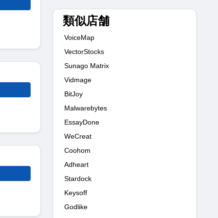
類似店舗
VoiceMap
VectorStocks
Sunago Matrix
Vidmage
BitJoy
Malwarebytes
EssayDone
WeCreat
Coohom
Adheart
Stardock
Keysoff
Godlike