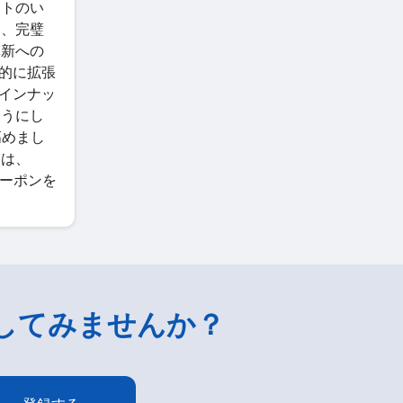
ントのい
は、完璧
革新への
続的に拡張
ラインナッ
ようにし
高めまし
 は、
らクーポンを
してみませんか？