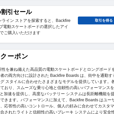
t の割引セール
イン ストアを探索すると、Backfire
取引を得る
ドライブ電動スケートボードの選択したアイ
割引でご購入いただけます
ドとクーポン
タイル、革新性を兼ね備えた高品質の電動スケートボードとロングボード
向けに設計された Backfire Boards は、街中を通勤
グ スタイルに合わせたさまざまなモデルを提供しています。
れており、スムーズな乗り心地と信頼性の高いパフォーマンス
ピードと加速を提供し、高度なバッテリー システムは長距離機能を
。パフォーマンスに加えて、Backfire Boards はユー
ン、応答性の高いコントロール、個人の好みに合わせてカスタ
合されたライトと信頼性の高いブレーキ システムにより安全