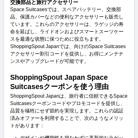
交換部品と旅行アクセサリー
Space Suitcases
では、スペアバッテリー、交換部
品、保護カバーなどの便利なアクセサリーも販売し
ています。これらのアクセサリーは、ラゲッジの寿
命を延ばし、ライドオンおよびスマートスーツケー
スを最適な状態に保つために役立ちます。
ShoppingSpout Japan
では、
向けの
Space Suitcases
アクセサリー割引コードを提供し、お得にメンテナ
ンスやアップグレードが可能です
。
ShoppingSpout Japan Space 
Suitcases
クーポンを使う理
由
ShoppingSpout Japan
は、旅行者に信頼できる
Space 
Suitcases
クーポンコードやプロモコードを提供し、
品質を犠牲にせず節約を実現します。これらの認証
済みオファーを利用することで、次のようなメリッ
トがあります
：
デザインや機能性を損なわずに革新的なラゲッ