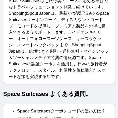
Space Suitcases
は
も旅行者のニーズに応える革新的
なトラベルソリューションを開発し続けています。
ShoppingSpout Japan
は、最新かつ認証済みの
Space 
Suitcases
クーポンコード、ディスカウントコード、
プロモコードを提供し、プレミアム製品をお得に購
入できるようサポートします
。
ライドオンキャリ
ー、オートフォロースーツケース、キッズラゲッ
ジ、スマートバックパックまで
—
ShoppingSpout 
Japan
は、信頼できる割引・送料無料・サインアップ
＆ソーシャルメディア特典の情報源です
。
Space 
Suitcases
の認証クーポンを活用し、日本の旅行者が
テクノロジー、スタイル、利便性を兼ね備えたスマ
ートな旅を実現する年です
。
Space Suitcases よくある質問。
Space Suitcasesクーポンコードの使い方は？