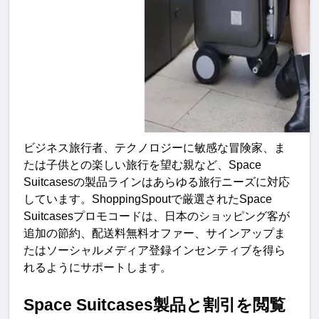
ビジネス旅行者、テクノロジーに敏感な冒険家、ま
たは子供との楽しい旅行を望む親など、
Space 
Suitcases
の製品ラインはあらゆる旅行ニーズに対応
しています。
ShoppingSpout
で厳選された
Space 
Suitcases
プロモコードは、日本のショッピング客が
追加の節約、配送料無料オファー、サインアップま
たはソーシャルメディア登録インセンティブを得ら
れるようにサポートします
。
Space Suitcases
製品と割引を閲
覧