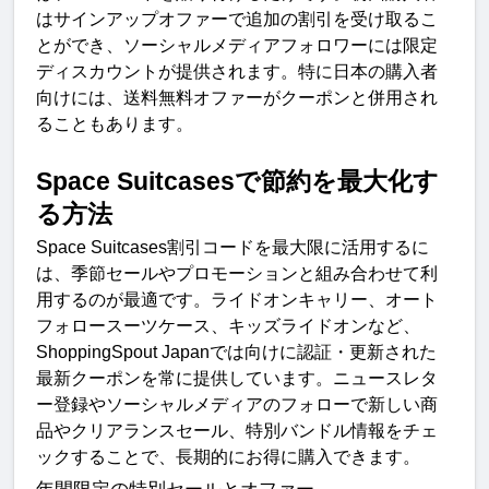
はサインアップオファーで追加の割引を受け取るこ
とができ、ソーシャルメディアフォロワーには限定
ディスカウントが提供されます。特に日本の購入者
向けには、送料無料オファーがクーポンと併用され
ることもあります
。
Space Suitcases
で節約を最大化す
る方
法
Space Suitcases
割引コードを最大限に活用するに
は、季節セールやプロモーションと組み合わせて利
用するのが最適です。ライドオンキャリー、オート
フォロースーツケース、キッズライドオンなど、
ShoppingSpout Japan
では
向けに認証・更新された
最新クーポンを常に提供しています
。
ニュースレタ
ー登録やソーシャルメディアのフォローで新しい商
品やクリアランスセール、特別バンドル情報をチェ
ックすることで、長期的にお得に購入できます
。
年間限定の特別セールとオファー