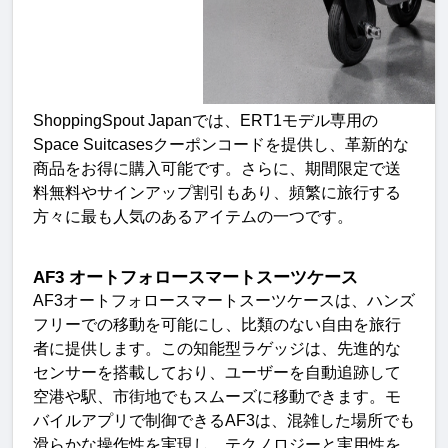
ShoppingSpout Japan
では、
ERT1
モデル専用の
Space Suitcases
クーポンコードを提供し、革新的な
商品をお得に購入可能です。さらに、期間限定で送
料無料やサインアップ割引もあり、
頻繁に旅行する
方々に最も人気のあるアイテムの一つです
。
AF3
オートフォロースマートスーツケース
AF3
オートフォロースマートスーツケースは、ハンズ
フリーでの移動を可能にし、比類のない自由を旅行
者に提供します。この知能型ラゲッジは、先進的な
センサーを搭載しており、ユーザーを自動追跡して
空港や駅、市街地でもスムーズに移動できます。モ
バイルアプリで制御できる
AF3
は、混雑した場所でも
滑らかな操作性を実現し、テクノロジーと実用性を