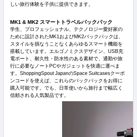
しい旅行体験を子供に提供できます
。
MK1 & MK2
スマートトラベルバックパック
学生、プロフェッショナル、テクノロジー愛好家の
ために設計された
MK1
および
MK2
バックパックは、
スタイルを損なうことなくあらゆるスマート機能を
搭載しています。エルゴノミクスデザイン、
USB
充
電ポート、耐久性・防水性のある素材で、通勤や旅
行に必要なノート
PC
やガジェットを快適に運べま
す
。
ShoppingSpout Japan
の
Space Suitcases
クーポ
ンコードを使えば、これらのバックパックをお得に
購入可能です。
でも、日常使いから旅行まで幅広く
信頼される人気製品です
。