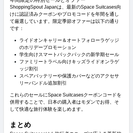
ShoppingSpout Japan
は、最新の
Space Suitcases
向
けに認証済みクーポンやプロモコードを年間を通し
て厳選しています。
限定季節オファーは以下の通り
です
：
ライドオンキャリー＆オートフォローラゲッジ
のホリデープロモーショ
ン
学生向けスマートバックパックの新学期セー
ル
ファミリートラベル向けキッズライドオンラゲ
ッジ割
引
スペアバッテリーや保護カバーなどのアクセサ
リーバンドル追加割
引
これらのセールに
Space Suitcases
クーポンコードを
併用することで、日本の購入者はモダンでお得、そ
して快適な旅行体験を楽しめます
。
まと
め