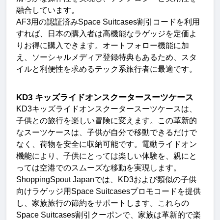
融合しています
。
AF3
用の認証済み
Space Suitcases
割引コードを利用
すれば、日本の購入者は高機能なラゲッジを定価よ
りお得に購入できます。オートフォロー機能に加
え、ソーシャルメディア登録特典もあるため、スタ
イルと利便性を求めるテック系旅行者に最適です
。
KD3
キッズライドオンスクータースーツケース
KD3
キッズライドオンスクータースーツケースは、
子供との旅行を楽しい冒険に変えます。この革新的
なスーツケースは、子供が自分で移動できるだけで
なく、荷物を安全に収納可能です。電動ライドオン
機能により、子供にとっては楽しい体験を、親にと
っては空港でのスムーズな移動を実現します
。
ShoppingSpout Japan
では、
KD3
および類似の子供
向けラゲッジ用
Space Suitcases
プロモコードを提供
し、家族旅行の節約をサポートします。これらの
Space Suitcases
割引クーポンで、家族は革新的で楽