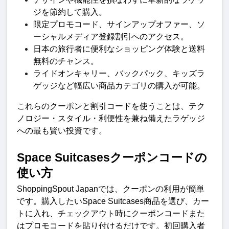
ジを節約して購入
。
限定プロモコード、サインアップオファー、ソ
ーシャルメディア登録割引へのアクセス
。
日本の旅行者に便利なショッピング体験と送料
無料のチャンス
。
ライドオンキャリー、バックパック、キッズラ
ゲッジなど幅広い商品カテゴリの購入が可能
。
これらのクーポンと割引コードを使うことは、テク
ノロジー・スタイル・利便性を兼ね備えたラゲッジ
への最も賢い投資です
。
Space Suitcases
クーポンコードの
使い
方
ShoppingSpout Japan
では、クーポンの利用が簡単
です。購入したい
Space Suitcases
商品を選び、カー
トに入れ、チェックアウト時にクーポンコードまた
はプロモコードを貼り付けるだけです。初回購入者