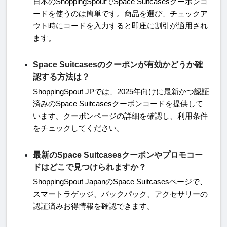
日本の
ShoppingSpout
で
Space Suitcases
クーポンコ
ードを使うのは簡単です。商品を選び、チェックア
ウト時にコードを入力すると即座に割引が適用され
ます
。
Space Suitcasesのクーポンが有効かどうか確
認する方法は？
ShoppingSpout JP
では、
2025
年向けに最新かつ認証
済みの
Space Suitcases
クーポンコードを提供して
います。クーポンページの詳細を確認し、利用条件
をチェックしてください
。
最新のSpace Suitcasesクーポンやプロモコー
ドはどこで見つけられますか？
ShoppingSpout Japan
の
Space Suitcases
ページで、
スマートラゲッジ、バックパック、アクセサリーの
認証済みお得情報を確認できます
。