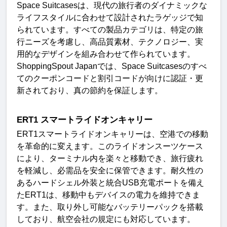
Space Suitcases
は、現代の旅行者のダイナミックな
ライフスタイルに合わせて設計されたラゲッジで知
られています。すべての製品カテゴリは、特定の旅
行ニーズを考慮し、高品質素材、テクノロジー、実
用的なデザインを組み合わせて作られています。
ShoppingSpout Japan
では、
Space Suitcases
のすべ
てのクーポンコードと割引コードが
向けに認証・更
新されており、真の節約を保証します
。
ERT1
スマートライドオンキャリー
ERT1
スマートライドオンキャリーは、空港での移動
を革命的に変えます。このライドオンスーツケース
により、ターミナル内を楽々と移動でき、旅行疲れ
を軽減し、必需品を安全に保管できます。耐久性の
あるハードシェル外装と統合
USB
充電ポートを備え
た
ERT1
は、移動中もデバイスの電力を維持できま
す。また、取り外し可能なバッテリーパックを搭載
しており、航空会社の規定にも対応しています。