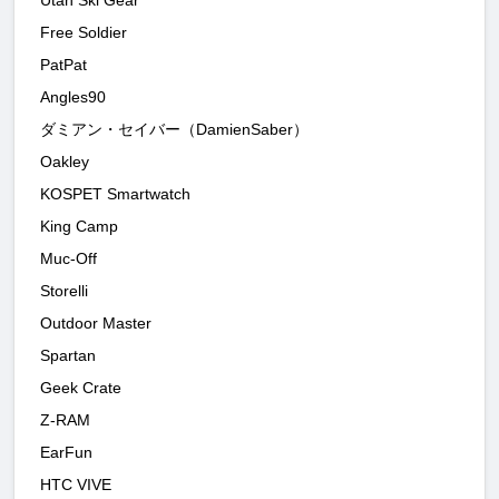
Free Soldier
PatPat
Angles90
ダミアン・セイバー（DamienSaber）
Oakley
KOSPET Smartwatch
King Camp
Muc-Off
Storelli
Outdoor Master
Spartan
Geek Crate
Z-RAM
EarFun
HTC VIVE