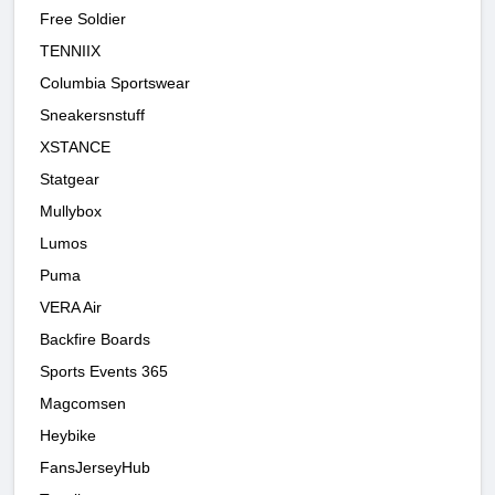
Free Soldier
TENNIIX
Columbia Sportswear
Sneakersnstuff
XSTANCE
Statgear
Mullybox
Lumos
Puma
VERA Air
Backfire Boards
Sports Events 365
Magcomsen
Heybike
FansJerseyHub