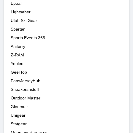
Epoal
Lightsaber
Utah Ski Gear
Spartan
Sports Events 365
Anifurry
Z-RAM
Yeoleo
GeerTop
FansJerseyHub
Sneakersnstuff
Outdoor Master
Glenmuir
Unigear
Statgear
Mountain Hardwear