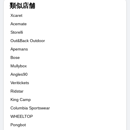
類似店舗
Xcaret
Acemate
Storelli
Out&Back Outdoor
Apemans
Bose
Mullybox
Angles90
Veritickets
Ridstar
King Camp
Columbia Sportswear
WHEELTOP
Pongbot