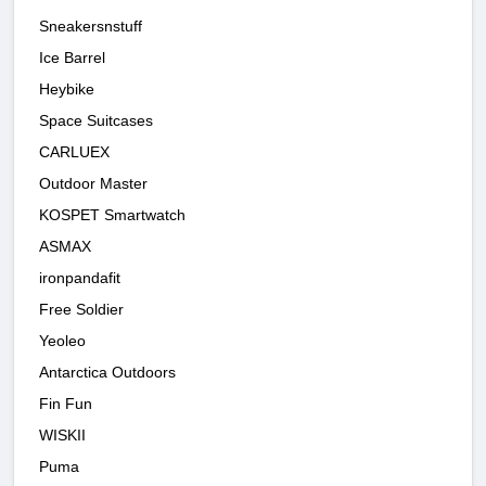
Sneakersnstuff
Ice Barrel
Heybike
Space Suitcases
CARLUEX
Outdoor Master
KOSPET Smartwatch
ASMAX
ironpandafit
Free Soldier
Yeoleo
Antarctica Outdoors
Fin Fun
WISKII
Puma