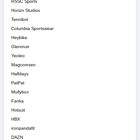
RSSC Sports
Horizn Studios
Tennibot
Columbia Sportswear
Heybike
Glenmuir
Yeoleo
Magcomsen
Halfdays
PatPat
Mullybox
Fanka
Hotsuit
HBX
ironpandafit
DAZN