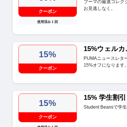
プーマの厳選コレク
お見逃しなく。
クーポン
使用済み 1 回
15%ウェル
15%
PUMAニュースレ
15%オフになります
クーポン
15% 学生割引
15%
Student Beans
クーポン