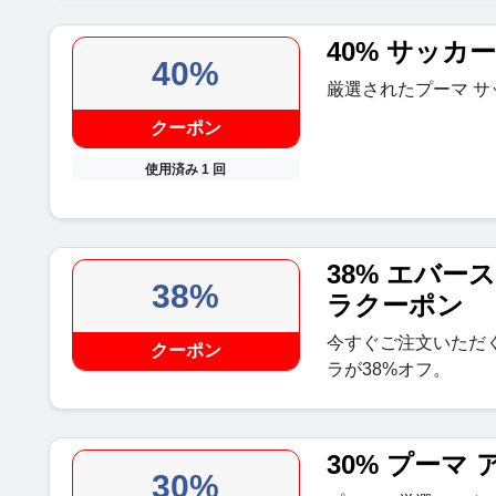
40% サッカ
40%
厳選されたプーマ サ
クーポン
使用済み 1 回
38% エバー
38%
ラクーポン
今すぐご注文いただく
クーポン
ラが38%オフ。
30% プーマ
30%