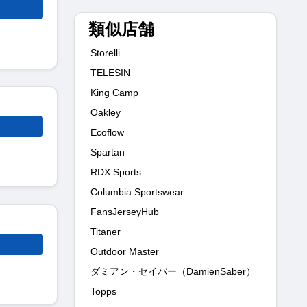
類似店舗
Storelli
TELESIN
King Camp
Oakley
Ecoflow
Spartan
RDX Sports
Columbia Sportswear
FansJerseyHub
Titaner
Outdoor Master
ダミアン・セイバー（DamienSaber）
Topps