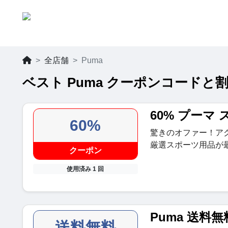
全店舗
Puma
ベスト Puma クーポンコードと割引
60% プーマ
60%
驚きのオファー！ア
厳選スポーツ用品が最
クーポン
使用済み 1 回
Puma 送料無
送料無料