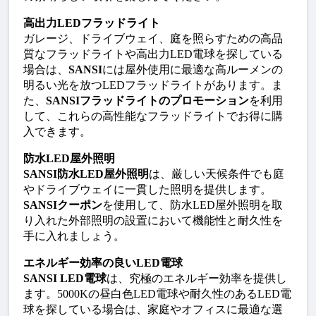
高出力LEDフラッドライト
ガレージ、ドライブウェイ、庭を照らすための高品
質なフラッドライトや高出力LED電球を探している
場合は、
SANSI
には屋外使用に最適な高ルーメンの
明るい光を放つLEDフラッドライトがあります。ま
た、
SANSIフラッドライトのプロモーション
を利用
して、これらの高性能なフラッドライトでお得に購
入できます。
防水LED屋外照明
SANSI防水LED屋外照明
は、厳しい天候条件でも庭
やドライブウェイに一貫した照明を提供します。
SANSIクーポン
を使用して、防水LED屋外照明を取
り入れた外部照明の設置において機能性と耐久性を
手に入れましょう。
エネルギー効率の良いLED電球
SANSI LED電球
は、究極のエネルギー効率を提供し
ます。5000Kの昼白色LED電球や耐久性のあるLED電
球を探している場合は、家庭やオフィスに最適な選