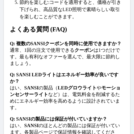
節約を楽しむ
:コードを適用すると、価格が引き
下げられ、
高品質なLED照明
で素晴らしい取引
を楽しむことができます。
よくある質問 (FAQ)
Q: 複数のSANSIクーポンを同時に使用できますか？
通常、1回の注文で使用できる
クーポン
は1つだけで
す。最も有利なオファーを選んで、最大限に節約し
ましょう。
Q: SANSI LEDライトはエネルギー効率が良いです
か？
はい、
SANSI
の製品（
LEDグロウライト
や
モーショ
ンセンサーライト
など）は、電気料金を削減するた
めにエネルギー効率を高めるように設計されていま
す。
Q: SANSIの製品には保証が付いていますか？
はい、
SANSI
のほとんどの製品には保証が付いてい
ます。各製品ページで保証情報を確認してくださ