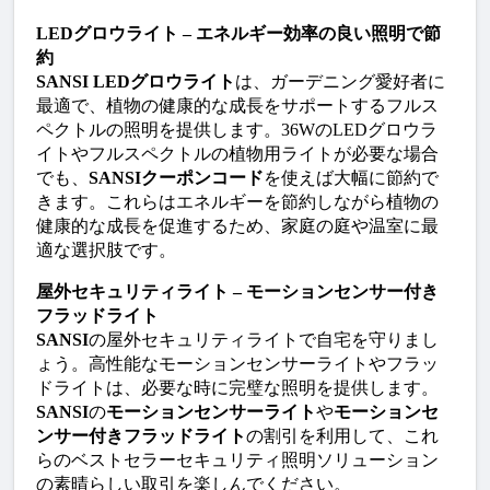
LEDグロウライト – エネルギー効率の良い照明で節
約
SANSI LEDグロウライト
は、ガーデニング愛好者に
最適で、植物の健康的な成長をサポートするフルス
ペクトルの照明を提供します。36WのLEDグロウラ
イトやフルスペクトルの植物用ライトが必要な場合
でも、
SANSIクーポンコード
を使えば大幅に節約で
きます。これらはエネルギーを節約しながら植物の
健康的な成長を促進するため、家庭の庭や温室に最
適な選択肢です。
屋外セキュリティライト – モーションセンサー付き
フラッドライト
SANSI
の屋外セキュリティライトで自宅を守りまし
ょう。高性能なモーションセンサーライトやフラッ
ドライトは、必要な時に完璧な照明を提供します。
SANSI
の
モーションセンサーライト
や
モーションセ
ンサー付きフラッドライト
の割引を利用して、これ
らのベストセラーセキュリティ照明ソリューション
の素晴らしい取引を楽しんでください。