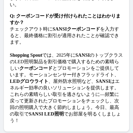
い。
Q: クーポンコードが受け付けられたことはわかりま
すか？
チェックアウト時に
SANSIクーポンコード
を入力す
ると、最終価格に割引が適用されたことが確認でき
ます。
Shopping Spout
では、2025年に
SANSI
のトップクラス
のLED照明製品を割引価格で購入するための素晴ら
しい
クーポンコード
とプロモーションをご提供して
います。モーションセンサー付きフラッドライト、
LEDグロウライト
、屋外防水照明など、
SANSI
はエ
ネルギー効率の良いソリューションを提供します。
これらの素晴らしい取引を逃さないように—頻繁に
戻って更新されたプロモーションをチェックし、次
回の照明購入で大きく節約しましょう。今日、最高
の取引で
SANSI LED照明
でお部屋を明るくしましょ
う！