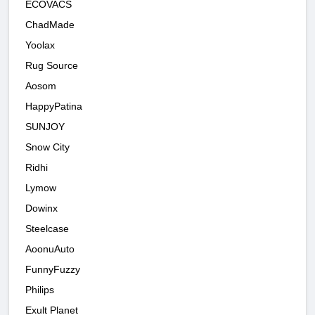
ECOVACS
ChadMade
Yoolax
Rug Source
Aosom
HappyPatina
SUNJOY
Snow City
Ridhi
Lymow
Dowinx
Steelcase
AoonuAuto
FunnyFuzzy
Philips
Exult Planet