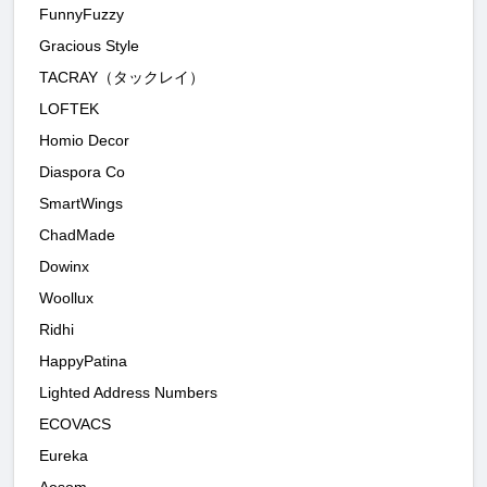
FunnyFuzzy
Gracious Style
TACRAY（タックレイ）
LOFTEK
Homio Decor
Diaspora Co
SmartWings
ChadMade
Dowinx
Woollux
Ridhi
HappyPatina
Lighted Address Numbers
ECOVACS
Eureka
Aosom