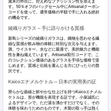
週末の外出に、控えめなファッション性を加えま
す。50％オフのバッグセール中にArtisanalクーポン
コードを使って、通常価格の半額で手に入れる絶好
の機会です。
綾織りガラス – 手に語りかける質感
新島シリーズの綾織りガラスは、織物を思わせる繊
細な質感が飲み物の体験に特別な次元を与えます。
酒、ウイスキー、水などに最適で、美的魅力と機能
性を兼ね備えています。Artisanal割引コードで、こ
のコレクション価値のあるグラスを手頃な価格で楽
しめます。質感と伝統を重んじる方にぴったりの贅
沢です。
Kaicoエナメルケトル – 日本の実用美の証
滑らかな曲線と鮮やかな仕上げを持つKaicoエナメル
ケトルは、形が機能を表現する証です。小泉誠氏に
よるデザインで、ただ湯を沸かすだけでなく、その
体験を味わうためのものです。木製の取っ手は熱く