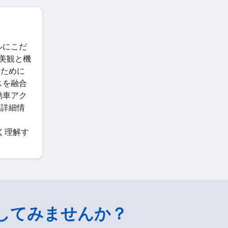
ルにこだ
の美観と機
るために
スを融合
動車アク
の詳細情
。
深く理解す
してみませんか？