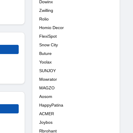
Dowinx
Zwilling
Rolio
Homio Decor
FlexiSpot
Snow City
Buture
Yoolax
SUNJOY
Mowrator
MAGZO
Aosom
HappyPatina
ACMER
Joybos
Rbrohant