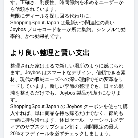
す。正確さ、利便性、時間節約を求めるユーザーか
ら信頼されています。
無限にディールを探し回る代わりに、
ShoppingSpout Japan は最新かつ関連性の高い 
Joybos プロモコードを一か所に集約。シンプルで効
率的、かつ効果的です。
より良い整理と賢い支出
整理された家はまるで新しい場所のように感じられ
ます。Joybos はスマートなデザイン、信頼できる素
材、現代の収納ニーズへの深い理解でその変革をリ
ードしています。新しい季節の整理でも、日々の混
沌を整えるだけでも、Joybos 製品が助けになりま
す。
ShoppingSpout Japan の Joybos クーポンを使って購
入すれば、単に商品を持ち帰るだけでなく、節約も
一緒に持ち帰れます。休日セール、ソーシャルメデ
ィアのサブスクリプション割引、期間限定の最大
20%オフディールを必ずチェックしましょう。