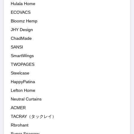
Hulala Home
ECOVACS
Bloomz Hemp
JHY Design
ChadMade
SANSI
SmartWings
TWOPAGES
Steelcase
HappyPatina
Lefton Home
Neutral Curtains
ACMER
TACRAY（タックレイ）
Rbrohant
Super Sparrow