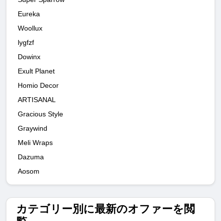
Eureka
Woollux
lygfzf
Dowinx
Exult Planet
Homio Decor
ARTISANAL
Gracious Style
Graywind
Meli Wraps
Dazuma
Aosom
カテゴリー別に最新のオファーを閲