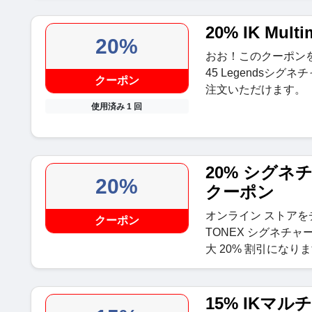
20% IK Mul
20%
おお！このクーポンを使えば、
45 Legendsシ
クーポン
注文いただけます。
使用済み 1 回
20% シグネ
20%
クーポン
オンライン ストア
クーポン
TONEX シグネチ
大 20% 割引になり
15% IKマ