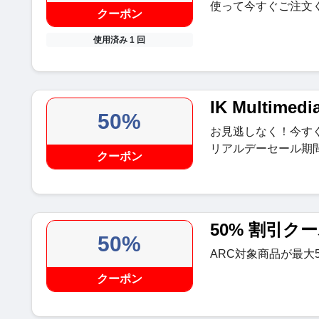
使って今すぐご注文
クーポン
使用済み 1 回
IK Multime
50%
お見逃しなく！今すぐご注
リアルデーセール期
クーポン
50% 割引ク
50%
ARC対象商品が最大
クーポン