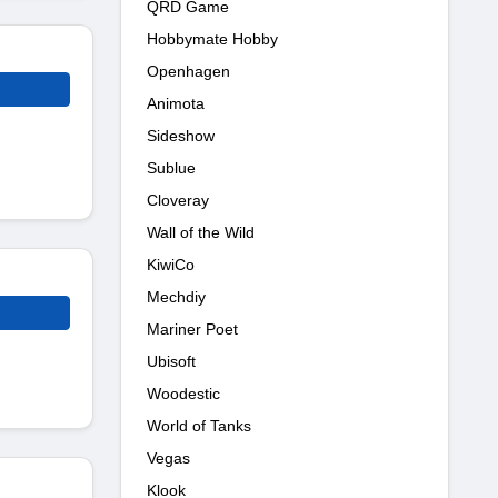
QRD Game
Hobbymate Hobby
Openhagen
Animota
Sideshow
Sublue
Cloveray
Wall of the Wild
KiwiCo
Mechdiy
Mariner Poet
Ubisoft
Woodestic
World of Tanks
Vegas
Klook