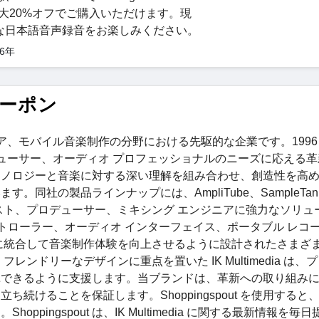
を最大20%オフでご購入いただけます。現
な日本語音声録音をお楽しみください。
26年
とクーポン
フトウェア、モバイル音楽制作の分野における先駆的な企業です。1996
ン、プロデューサー、オーディオ プロフェッショナルのニーズに応える
クノロジーと音楽に対する深い理解を組み合わせ、創造性を高
社の製品ラインナップには、AmpliTube、SampleTank
リスト、プロデューサー、ミキシング エンジニアに強力なソリュ
DI コントローラー、オーディオ インターフェイス、ポータブル レコ
に統合して音楽制作体験を向上させるように設計されたさまざ
ンドリーなデザインに重点を置いた IK Multimedia は、
揮できるように支援します。当ブランドは、革新への取り組み
続けることを保証します。Shoppingspout を使用すると
ingspout は、IK Multimedia に関する最新情報を毎