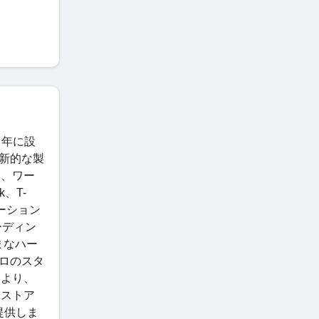
 年に設
革新的な製
め、ワー
、T-
ーション
ーディン
まなハー
プロのスタ
により、
、ストア
日提供しま