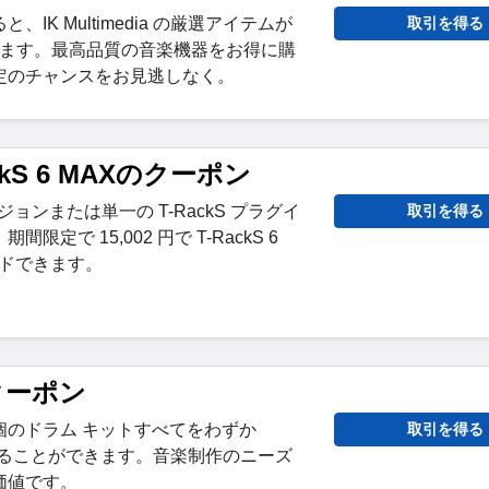
IK Multimedia の厳選アイテムが
取引を得る
なります。最高品質の音楽機器をお得に購
定のチャンスをお見逃しなく。
ackS 6 MAXのクーポン
バージョンまたは単一の T-RackS プラグイ
取引を得る
定で 15,002 円で T-RackS 6
ードできます。
引クーポン
3 個のドラム キットすべてをわずか
取引を得る
に入れることができます。音楽制作のニーズ
価値です。