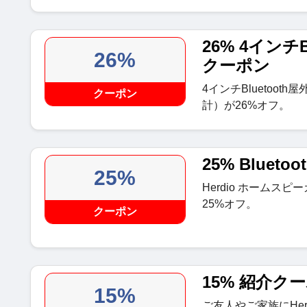
26% 4インチ
26%
クーポン
4インチBluetoot
クーポン
計）が26%オフ。
25% Bluet
25%
Herdio ホームスピ
25%オフ。
クーポン
15% 紹介ク
15%
ご友人やご家族にHe