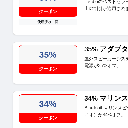
Herdioのベストセ
上の割引が適用され
クーポン
使用済み 1 回
35% アダプ
35%
屋外スピーカーシステ
電源が35%オフ。
クーポン
34% マリン
34%
Bluetoothマリ
ィオ）が34%オフ。
クーポン