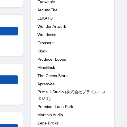
Funwhole
AroundFire
LEKATO
Wonder Artwork
Woodestic
Crossout
Klook
Producer Loops
MineBrick
The Chess Store
ApresVee
Prime 1 Studio (株式会社プライム１ス
タジオ)
Premium Luna Park
Martinin Audio
Zene Bricks