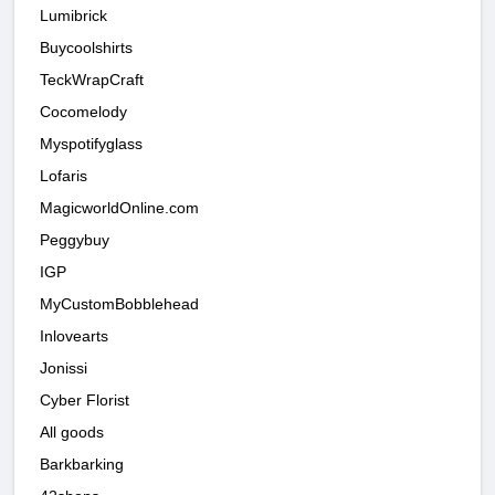
Lumibrick
Buycoolshirts
TeckWrapCraft
Cocomelody
Myspotifyglass
Lofaris
MagicworldOnline.com
Peggybuy
IGP
MyCustomBobblehead
Inlovearts
Jonissi
Cyber Florist
All goods
Barkbarking