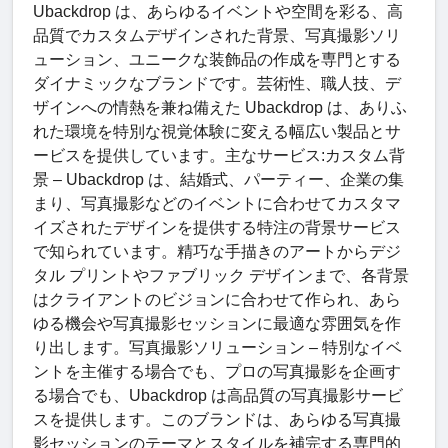
Ubackdrop は、あらゆるイベントや空間を彩る、高
品質でカスタムデザインされた背景、写真撮影ソリ
ューション、ユニークな装飾品の作成を専門とする
ダイナミックなブランドです。芸術性、職人技、デ
ザインへの情熱を兼ね備えた Ubackdrop は、ありふ
れた環境を特別な視覚体験に変える幅広い製品とサ
ービスを提供しています。主なサービス:カスタム背
景 – Ubackdrop は、結婚式、パーティー、企業の集
まり、写真撮影などのイベントに合わせてカスタマ
イズされたデザインを提供する特注の背景サービス
で知られています。精巧な手描きのアートからデジ
タル プリントやファブリック デザインまで、各背景
はクライアントのビジョンに合わせて作られ、あら
ゆる機会や写真撮影セッションに最適な雰囲気を作
り出します。写真撮影ソリューション – 特別なイベ
ントを主催する場合でも、プロの写真撮影を企画す
る場合でも、Ubackdrop は高品質の写真撮影サービ
スを提供します。このブランドは、あらゆる写真撮
影セッションのテーマとスタイルを補完する専門的