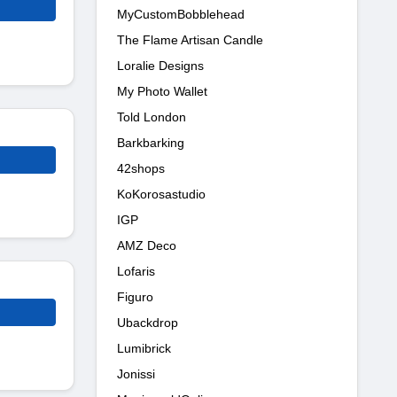
MyCustomBobblehead
The Flame Artisan Candle
Loralie Designs
My Photo Wallet
Told London
Barkbarking
42shops
KoKorosastudio
IGP
AMZ Deco
Lofaris
Figuro
Ubackdrop
Lumibrick
Jonissi