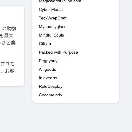
MagicworldOnline.com
Cyber Florist
TeckWrapCraft
Myspotifyglass
D の動物
Mindful Souls
品を最大
しさと魔
Giftlab
Packed with Purpose
Peggybuy
、プロモ
All goods
は、お客
Inlovearts
RoleCosplay
Cocomelody