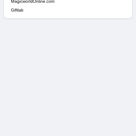
MagicworldOnline.com
Giftlab