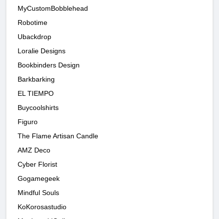
MyCustomBobblehead
Robotime
Ubackdrop
Loralie Designs
Bookbinders Design
Barkbarking
EL TIEMPO
Buycoolshirts
Figuro
The Flame Artisan Candle
AMZ Deco
Cyber Florist
Gogamegeek
Mindful Souls
KoKorosastudio