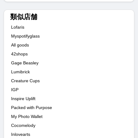
類似店舗
Lofaris
Myspotifyglass
All goods
42shops
Gage Beasley
Lumibrick
Creature Cups
IGP
Inspire Uplift
Packed with Purpose
My Photo Wallet
Cocomelody
Inlovearts