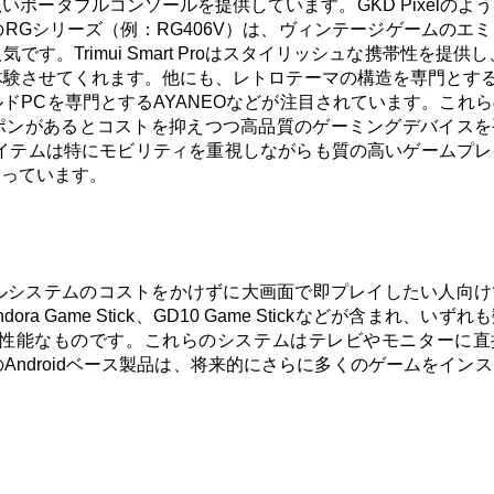
広いポータブルコンソールを提供しています。
GKD Pixelの
cのRGシリーズ（例：RG406V）は、ヴィンテージゲームのエ
rimui Smart Proはスタイリッシュな携帯性を提供し、Ret
体験させてくれます。他にも、レトロテーマの構造を専門とするM
ドPCを専門とするAYANEOなどが注目されています。
これら
クーポンがあるとコストを抑えつつ高品質のゲーミングデバイス
アイテムは特にモビリティを重視しながらも質の高いゲームプ
なっています。
ルシステムのコストをかけずに大画面で即プレイしたい人向け
dora Game Stick、GD10 Game Stickなどが含まれ、いず
性能なものです。
これらのシステムはテレビやモニターに直
ndroidベース製品は、将来的にさらに多くのゲームをイン