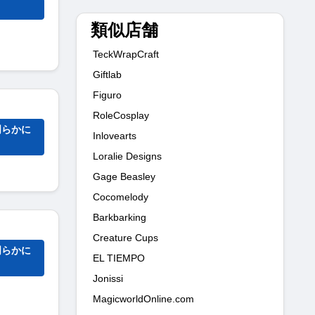
類似店舗
TeckWrapCraft
Giftlab
Figuro
RoleCosplay
明らかに
Inlovearts
Loralie Designs
Gage Beasley
Cocomelody
Barkbarking
Creature Cups
明らかに
EL TIEMPO
Jonissi
MagicworldOnline.com