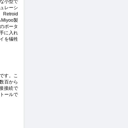
ような小型で
ミュレーシ
roid 
iyoo製
のポータ
を手に入れ
レイを犠牲
です。こ
れも数百から
接接続で
ストールで