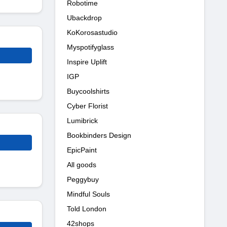
Robotime
Ubackdrop
KoKorosastudio
Myspotifyglass
Inspire Uplift
IGP
Buycoolshirts
Cyber Florist
Lumibrick
Bookbinders Design
EpicPaint
All goods
Peggybuy
Mindful Souls
Told London
42shops