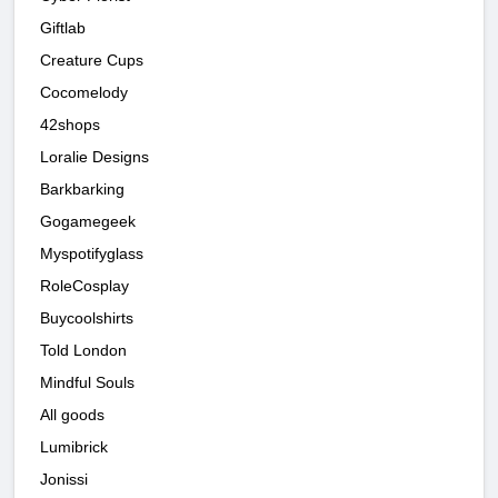
Giftlab
Creature Cups
Cocomelody
42shops
Loralie Designs
Barkbarking
Gogamegeek
Myspotifyglass
RoleCosplay
Buycoolshirts
Told London
Mindful Souls
All goods
Lumibrick
Jonissi