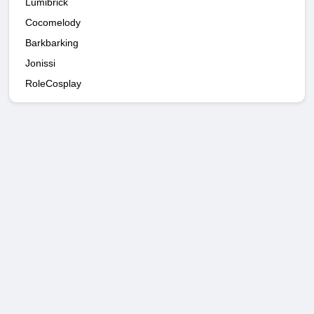
Lumibrick
Cocomelody
Barkbarking
Jonissi
RoleCosplay