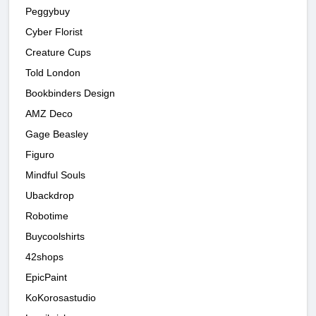
Peggybuy
Cyber Florist
Creature Cups
Told London
Bookbinders Design
AMZ Deco
Gage Beasley
Figuro
Mindful Souls
Ubackdrop
Robotime
Buycoolshirts
42shops
EpicPaint
KoKorosastudio