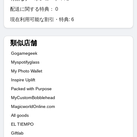
配送に関する特典： 0
現在利用可能な割引・特典: 6
類似店舗
Gogamegeek
Myspotifyglass
My Photo Wallet
Inspire Uplift
Packed with Purpose
MyCustomBobblehead
MagicworldOnline.com
All goods
EL TIEMPO
Giftlab