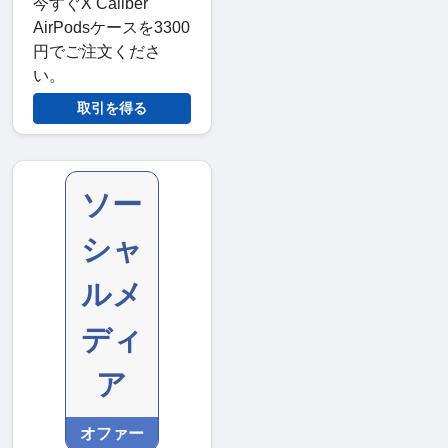
今すぐX Caliber
AirPodsケースを3300
円でご注文くださ
い。
取引を得る
ソー
シャ
ルメ
ディ
ア
オファー