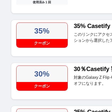
使用済み 1 回
35% Caseti
35%
このリンクにアクセスする
ションから選択した
クーポン
30％Casetif
30%
対象のGalaxy Z 
オフになります。
クーポン
25% Caset