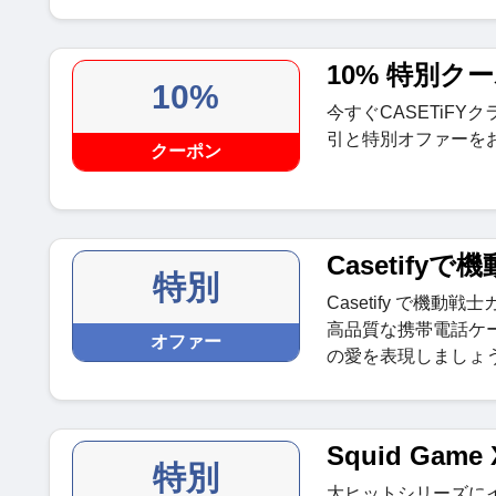
10% 特別ク
10%
今すぐCASETiF
引と特別オファーを
クーポン
Casetify
特別
Casetify で機
高品質な携帯電話ケ
オファー
の愛を表現しましょ
Squid Game X
特別
大ヒットシリーズに