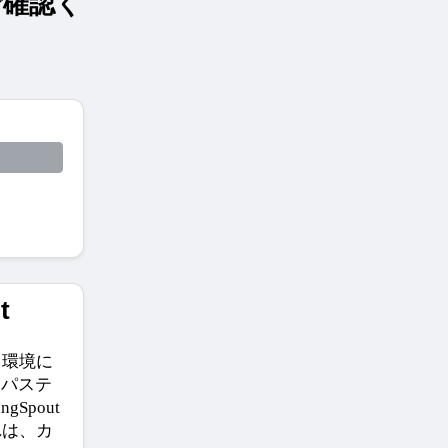
ご確認く
t
、環境に
なパステ
Spout
れは、カ