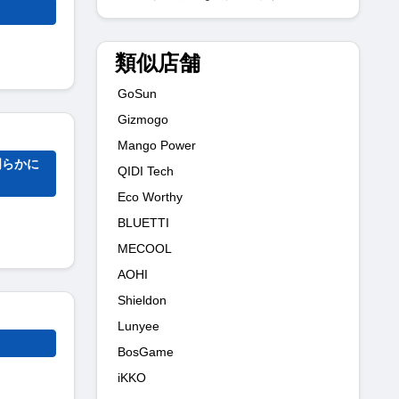
類似店舗
GoSun
Gizmogo
Mango Power
明らかに
QIDI Tech
Eco Worthy
BLUETTI
MECOOL
AOHI
Shieldon
Lunyee
BosGame
iKKO