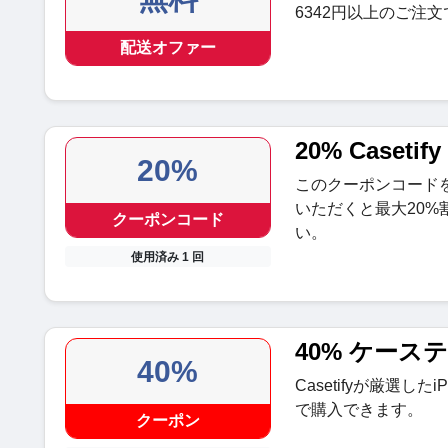
6342円以上のご注
配送オファー
20% Caset
20%
このクーポンコード
いただくと最大20
クーポンコード
い。
使用済み 1 回
40% ケース
40%
Casetifyが厳選したi
で購入できます。
クーポン