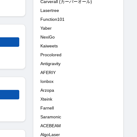
Carverall (カーバーオール)
Lasertree
Function101
Yaber
NexiGo
Kaiweets
Procolored
Antigravity
AFERIY
Ionbox
Arzopa
Xteink
Farnell
Saramonic
ACEBEAM
AlgoLaser