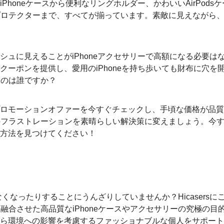
iPhoneケースから便利なリングホルダー、かわいいAirPods
プロテクターまで、すべてが揃っています。素敵に見えながら
リッシュに見えることがiPhoneアクセサリーで高額になる必要は
rsクーポンを提供し、愛用のiPhoneを持ち歩いても財布に穴を
たのは誰ですか？
sのプロモーションオファーを今すぐチェックし、手頃な価格が品
のフラストレーションを素晴らしい解決策に変えましょう。今
守る方法を見つけてください！
なくなったりすることにうんざりしていませんか？Hicasersに
合させた高品質なiPhoneケースやアクセサリーの究極の目
しながら環境への影響を考慮するファッショナブルな個人をサポー