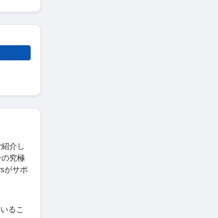
ご紹介し
ーの究極
rsがサポ
ているこ