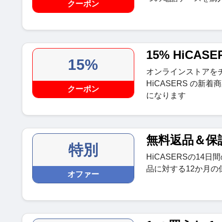
クーポン
15% HiCA
15%
オンラインストアを
HiCASERS の新
クーポン
になります
無料返品＆保
特別
HiCASERSの1
品に対する12か月の
オファー