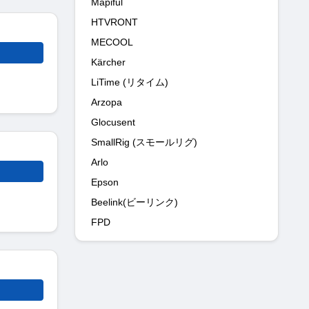
Mapiful
HTVRONT
MECOOL
Kärcher
LiTime (リタイム)
Arzopa
Glocusent
SmallRig (スモールリグ)
Arlo
Epson
Beelink(ビーリンク)
FPD