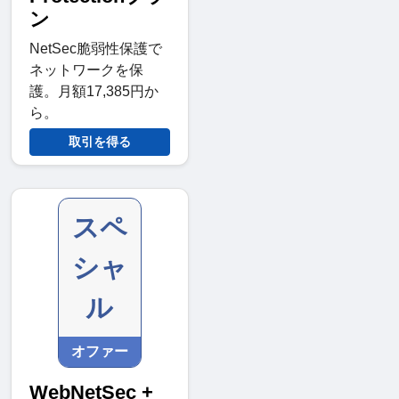
ン
NetSec脆弱性保護で
ネットワークを保
護。月額17,385円か
ら。
取引を得る
スペ
シャ
ル
オファー
WebNetSec +