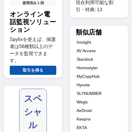
現在利用可能な割
使用済み 1 回
引・特典: 13
オンライン電
話監視ソリュー
ション
類似店舗
Spylixを使えば、保護
Ivosight
者は56種類以上のデ
AV Access
ータを監視できま
Stardock
す。
Homestyler
取引を得る
MyCopyHub
Hynote
SLYNUMBER
スペ
Wegic
シャ
AirDroid
Keeprix
ル
EKTA