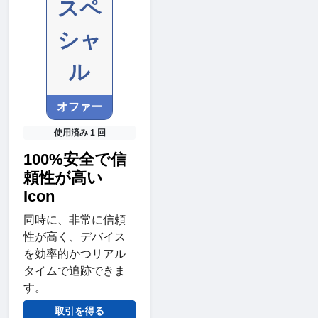
スペ
シャ
ル
オファー
使用済み 1 回
100%安全で信
頼性が高い
Icon
同時に、非常に信頼
性が高く、デバイス
を効率的かつリアル
タイムで追跡できま
す。
取引を得る