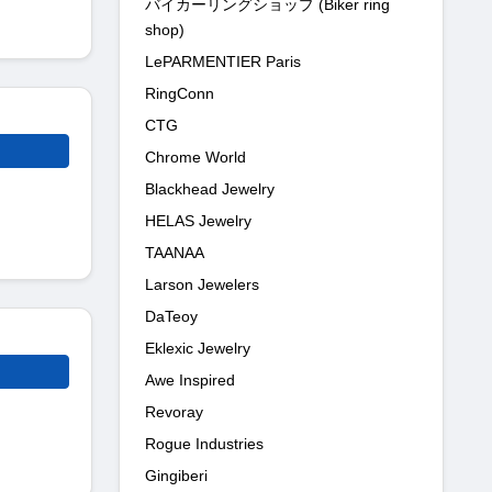
バイカーリングショップ (Biker ring
shop)
LePARMENTIER Paris
RingConn
CTG
Chrome World
Blackhead Jewelry
HELAS Jewelry
TAANAA
Larson Jewelers
DaTeoy
Eklexic Jewelry
Awe Inspired
Revoray
Rogue Industries
Gingiberi