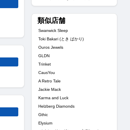
類似店舗
Swanwick Sleep
Toki Bakari (とき ばかり)
Ouros Jewels
GLDN
Trinket
CausYou
A Retro Tale
Jackie Mack
Karma and Luck
Helzberg Diamonds
Gthic
Elysium