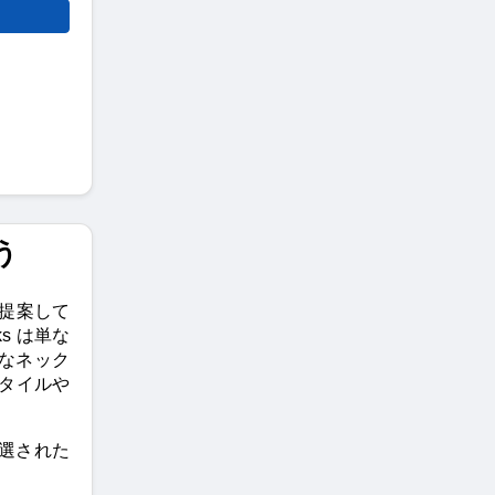
う
を提案して
s は単な
なネック
スタイルや
、精選された