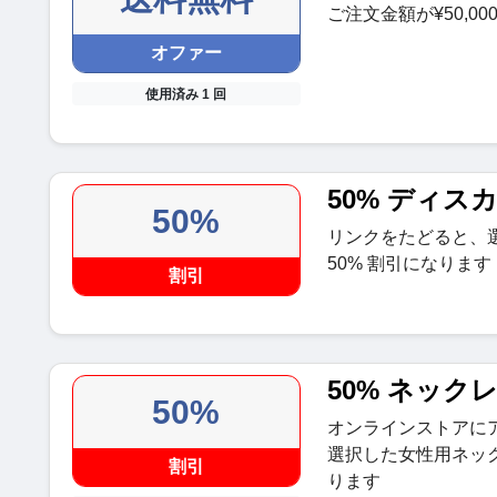
ご注文金額が¥50,
オファー
使用済み 1 回
50% ディス
50%
リンクをたどると、
50% 割引になります
割引
50% ネック
50%
オンラインストアに
選択した女性用ネック
割引
ります