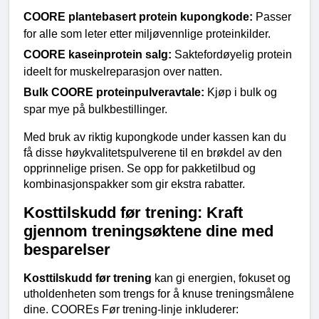
COORE plantebasert protein kupongkode:
 Passer 
for alle som leter etter miljøvennlige proteinkilder.
COORE kaseinprotein salg:
 Saktefordøyelig protein 
ideelt for muskelreparasjon over natten.
Bulk COORE proteinpulveravtale:
 Kjøp i bulk og 
spar mye på bulkbestillinger.
Med bruk av riktig kupongkode under kassen kan du 
få disse høykvalitetspulverene til en brøkdel av den 
opprinnelige prisen. Se opp for pakketilbud og 
kombinasjonspakker som gir ekstra rabatter.
Kosttilskudd før trening: Kraft 
gjennom treningsøktene dine med 
besparelser
Kosttilskudd før trening
 kan gi energien, fokuset og 
utholdenheten som trengs for å knuse treningsmålene 
dine. COOREs Før trening-linje inkluderer: