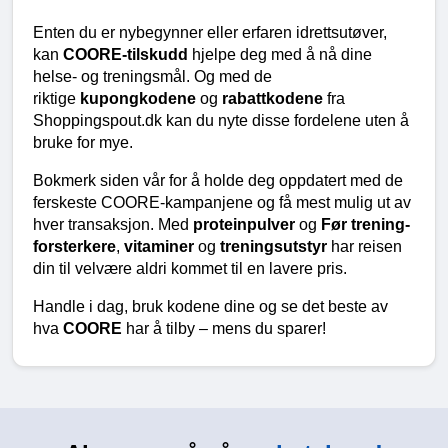
Enten du er nybegynner eller erfaren idrettsutøver, 
kan 
COORE-tilskudd
 hjelpe deg med å nå dine 
helse- og treningsmål. Og med de 
riktige 
kupongkodene
 og 
rabattkodene
 fra 
Shoppingspout.dk kan du nyte disse fordelene uten å 
bruke for mye.
Bokmerk siden vår for å holde deg oppdatert med de 
ferskeste COORE-kampanjene og få mest mulig ut av 
hver transaksjon. Med 
proteinpulver
 og 
Før trening-
forsterkere
, 
vitaminer
 og 
treningsutstyr
 har reisen 
din til velvære aldri kommet til en lavere pris.
Handle i dag, bruk kodene dine og se det beste av 
hva 
COORE
 har å tilby – mens du sparer!