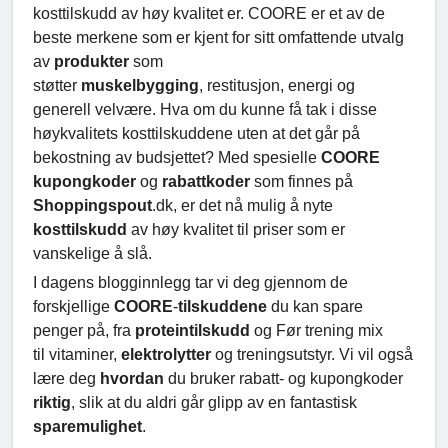
kosttilskudd av høy kvalitet er. COORE er et av de
beste merkene som er kjent for sitt omfattende utvalg
av
produkter
som
støtter
muskelbygging
, restitusjon, energi og
generell velvære. Hva om du kunne få tak i disse
høykvalitets kosttilskuddene uten at det går på
bekostning av budsjettet? Med spesielle
COORE
kupongkoder
og
rabattkoder
som finnes på
Shoppingspout
.dk, er det nå mulig å nyte
kosttilskudd
av høy kvalitet til priser som er
vanskelige å slå.
I dagens blogginnlegg tar vi deg gjennom de
forskjellige
COORE
-
tilskuddene
du kan spare
penger på, fra
proteintilskudd
og Før trening mix
til vitaminer,
elektrolytter
og treningsutstyr. Vi vil også
lære deg
hvordan
du bruker rabatt- og kupongkoder
riktig
, slik at du aldri går glipp av en fantastisk
sparemulighet
.