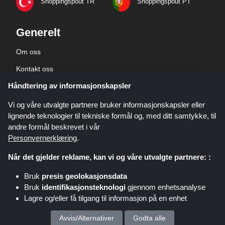
Shoppingspout TR
Shoppingspout PT
Generelt
Om oss
Kontakt oss
Håndtering av informasjonskapsler
Bedriftsinformasjon
personvernerklæring
Vi og våre utvalgte partnere bruker informasjonskapsler eller
lignende teknologier til tekniske formål og, med ditt samtykke, til
andre formål beskrevet i vår
Personvernerklæring
.
Når det gjelder reklame, kan vi og våre utvalgte partnere: :
Shoppingspout.com/no er et nettsted som presenterer tilbud, rabatter og
Bruk
presis geolokasjonsdata
kuponger. Disse tilbudene eller avtalene gjøres tilgjengelige gjennom ulike
Bruk
identifikasjonsteknologi
gjennom enhetsanalyse
tilknyttede nettverk. Shoppingspout.com/no eller deres ansatte er ikke
Lagre og/eller få tilgang til informasjon på en enhet
involvert når du kjøper via disse lenkene. Shoppingspout.com/no tjener kun
provisjon gjennom disse lenkene/tilbudene.
Opphavsrett © 2026 shoppingspout.com/no Alle rettigheter forbeholdt.
Vi behandler dine personopplysninger for :
Avvis/Alternativer
Godta alle